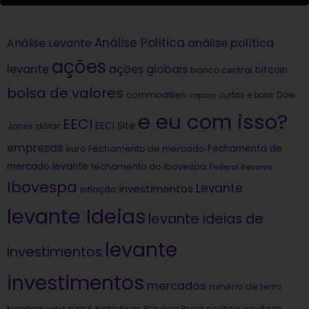
Análise Política
análise política
Análise Levante
ações
levante
ações globais
bitcoin
banco central
bolsa de valores
commodities
Dow
copom
curtas e boas
e eu com isso?
EECI
dólar
EECI Site
Jones
empresas
Fechamento de
euro
Fechamento de mercado
mercado levante
fechamento do ibovespa
Federal Reserve
Ibovespa
Levante
investimentos
inflação
levante Ideias
levante ideias de
levante
investimentos
investimentos
mercados
minério de ferro
Nasdaq
petrobras
política
petr4
Petróleo Brent