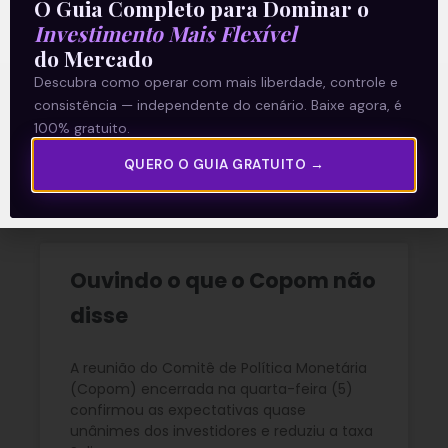
O Guia Completo para Dominar o
Investimento Mais Flexível
do Mercado
Descubra como operar com mais liberdade, controle e
consistência — independente do cenário. Baixe agora, é
Recomendado para
100% gratuito.
você
QUERO O GUIA GRATUITO →
Ouvindo o que o Copom não
disse
A reunião do Comitê de Política Monetária
(Copom) encerrada na quarta-feira (5)
confirmou as expectativas quase
unânimes dos investidores e reduziu a taxa