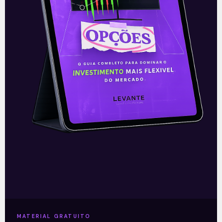
e análises que impactam seus
investimentos.
Clique aqui
para receber
informações sobre o mercado financeiro em
primeira mão.
Leia também:
B3 (B3SA3) – resultado
operacional de março de 2020
Acompanhe nossas Redes Sociais!
O conteúdo foi útil para você? Compartilhe!
MATERIAL GRATUITO