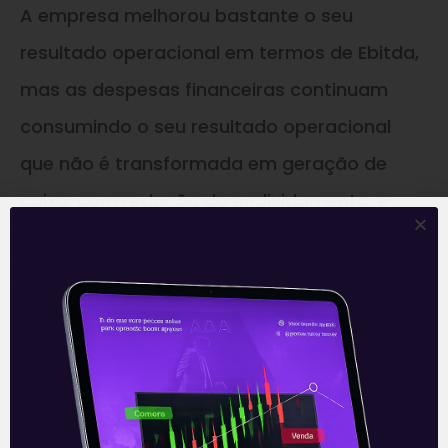
A empresa melhorou bastante o seu
resultado operacional em termos de Ebitda,
mas as despesas financeiras continuam
consumindo o seu resultado operacional
que não é transformada em geração de
caixa, com redução do endividamento, e
lucro líquido na última linha.
–
* Este conteúdo faz parte do nosso boletim
diário: ‘E Eu Com Isso?’. Todos os dias, o time
de analistas da Levante prepara as notícias