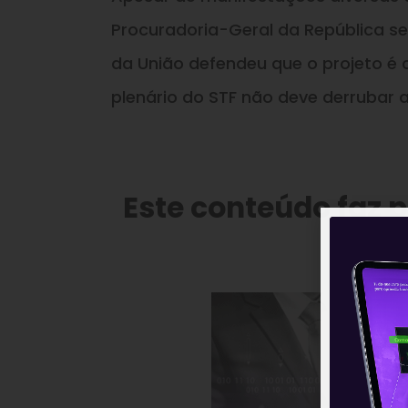
Procuradoria-Geral da República se
da União defendeu que o projeto é 
plenário do STF não deve derrubar a
Este conteúdo faz 