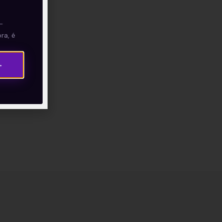
—
ra, é
→
.