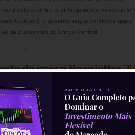
 manifestou contra a lei, enquanto a Advocacia-
constitucional), o governo segue confiante que o
 lei de autonomia do Banco Central.
—
parte da nossa Newsletter
‘E
Com Isso’
.
MATERIAL GRATUITO
O Guia Completo p
Dominar o
Investimento Mais
Flexível
do Mercado