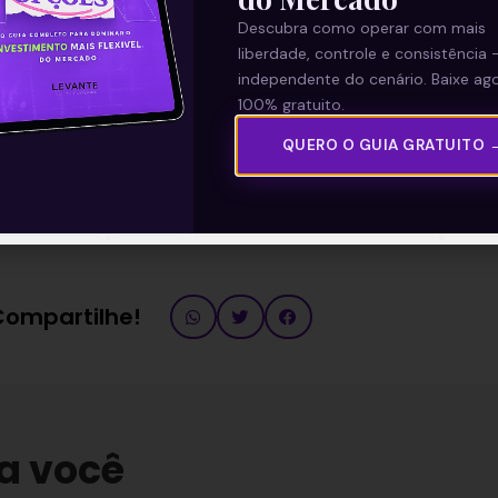
Descubra como operar com mais
liberdade, controle e consistência 
independente do cenário. Baixe ago
100% gratuito.
QUERO O GUIA GRATUITO 
—
to em proa | Política sem Aspas
 Compartilhe!
a você