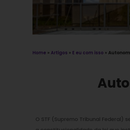
Home
»
Artigos
»
E eu com isso
»
Autonomi
Auto
O STF (Supremo Tribunal Federal) se 
a constitucionalidade da lei que in