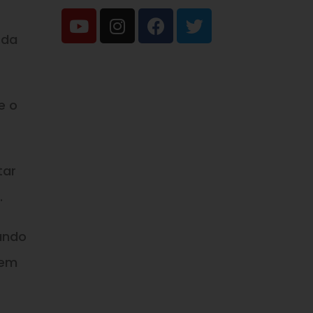
 da
e o
tar
.
ando
 em