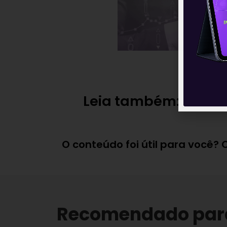
Leia também:
De ven
O conteúdo foi útil para você?
Recomendado par