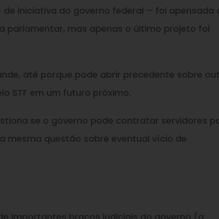
de iniciativa do governo federal – foi apensada 
ia parlamentar, mas apenas o último projeto foi
ande, até porque pode abrir precedente sobre ou
lo STF em um futuro próximo.
tiona se o governo pode contratar servidores p
a mesma questão sobre eventual vício de
e importantes braços judiciais do governo (a