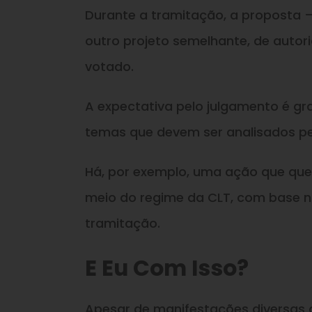
Durante a tramitação, a proposta – 
outro projeto semelhante, de autor
votado.
A expectativa pelo julgamento é gr
temas que devem ser analisados pe
Há, por exemplo, uma ação que ques
meio do regime da CLT, com base n
tramitação.
E Eu Com Isso?
Apesar de manifestações diversas d