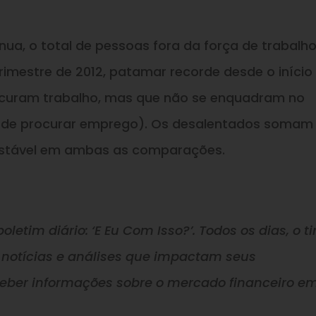
a, o total de pessoas fora da força de trabalh
rimestre de 2012, patamar recorde desde o início
ocuram trabalho, mas que não se enquadram no
m de procurar emprego). Os desalentados somam 
 estável em ambas as comparações.
oletim diário: ‘E Eu Com Isso?’. Todos os dias, o t
 notícias e análises que impactam seus
ceber informações sobre o mercado financeiro e