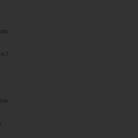
o
 da
4,7
ime
m