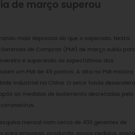
ria de março superou
rando mais depressa do que o esperado. Nesta
dos Gerentes de Compras (PMI) de março subiu para
evereiro e superando as expectativas dos
eviam um PMI de 45 pontos. A alta no PMI mostr
ade industrial na China. O setor havia desaceler
, após as medidas de isolamento decretadas pelo
coronavírus.
pesquisa mensal com cerca de 430 gerentes de
s para emprego, produção, novos pedidos, preço