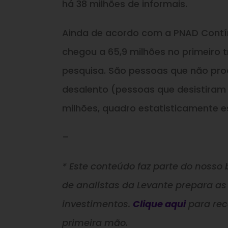
há 38 milhões de informais.
Ainda de acordo com a PNAD Contínu
chegou a 65,9 milhões no primeiro t
pesquisa. São pessoas que não pr
desalento (pessoas que desistira
milhões, quadro estatisticamente
–
* Este conteúdo faz parte do nosso b
de analistas da Levante prepara as
investimentos.
Clique aqui
para re
primeira mão.