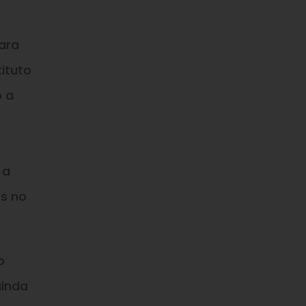
ara
tituto
o a
 a
os no
o
ainda