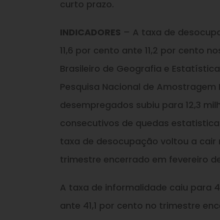
curto prazo.
INDICADORES
– A taxa de desocupa
11,6 por cento ante 11,2 por cento 
Brasileiro de Geografia e Estatísti
Pesquisa Nacional de Amostragem D
desempregados subiu para 12,3 mil
consecutivos de quedas estatistica
taxa de desocupação voltou a cair
trimestre encerrado em fevereiro de
A taxa de informalidade caiu para 4
ante 41,1 por cento no trimestre e