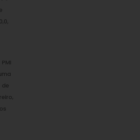
e
,0,
 PMI
 uma
e de
eiro,
aos
o