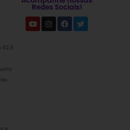
Acompanhe nossas
Redes Sociais!
 52,0
a uma
ado
s e