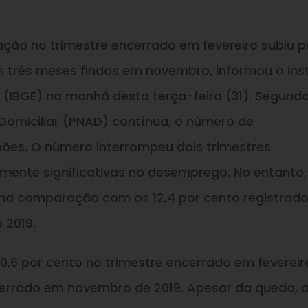
ção no trimestre encerrado em fevereiro subiu p
nos três meses findos em novembro, informou o Ins
ca (IBGE) na manhã desta terça-feira (31). Segund
omiciliar (PNAD) contínua, o número de
hões. O número interrompeu dois trimestres
mente significativas no desemprego. No entanto,
 na comparação com os 12,4 por cento registrad
 2019.
0,6 por cento no trimestre encerrado em fevereir
ncerrado em novembro de 2019. Apesar da queda, 