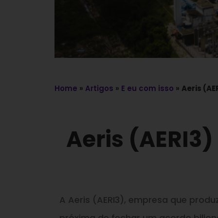
Home
»
Artigos
»
E eu com isso
»
Aeris (AE
Aeris (AERI3)
A Aeris (AERI3), empresa que produz
próxima de fechar um acordo bilio