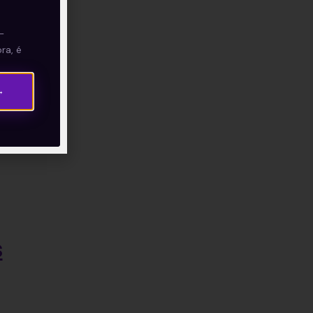
—
ra, é
→
s