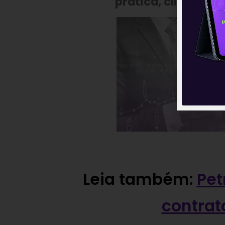
prática, clique aba
Leia também:
Pet
contrat