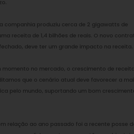
zo.
 a companhia produziu cerca de 2 gigawatts de
uma receita de 1,4 bilhões de reais. O novo contra
echado, deve ter um grande impacto na receita.
om momento no mercado, o crescimento de receit
editamos que o cenário atual deve favorecer a ma
ólica pelo mundo, suportando um bom cresciment
m relação ao ano passado foi a recente posse d