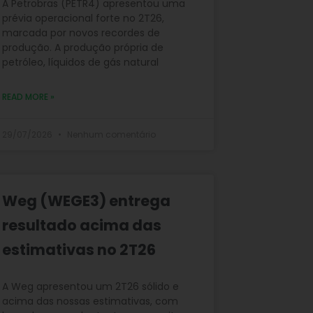
A Petrobras (PETR4) apresentou uma
prévia operacional forte no 2T26,
marcada por novos recordes de
produção. A produção própria de
petróleo, líquidos de gás natural
READ MORE »
29/07/2026
Nenhum comentário
Weg (WEGE3) entrega
resultado acima das
estimativas no 2T26
A Weg apresentou um 2T26 sólido e
acima das nossas estimativas, com