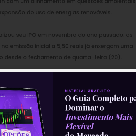
den com um alinhamento em questões ambientai
expansão do uso de energias renováveis.
ealizou seu IPO em novembro do ano passado. os
 na emissão inicial a 5,50 reais já enxergam uma
to desde o fechamento de quarta-feira (20).
—
parte da nossa Newsletter
‘E
MATERIAL GRATUITO
O Guia Completo p
Com Isso’
.
Dominar o
Investimento Mais
 universo dos investimentos de maneir
Flexível
do Mercado