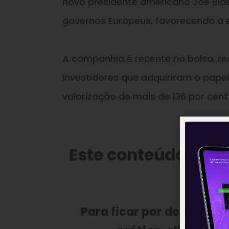
novo presidente americano Joe Bi
governos Europeus, favorecendo a 
A companhia é recente na bolsa, r
investidores que adquiriram o papel
valorização de mais de 136 por cen
Este conteúdo faz 
Para ficar por dentro do