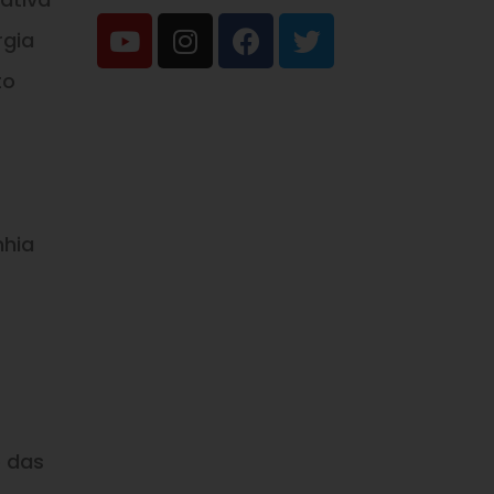
rgia
to
hia
o das