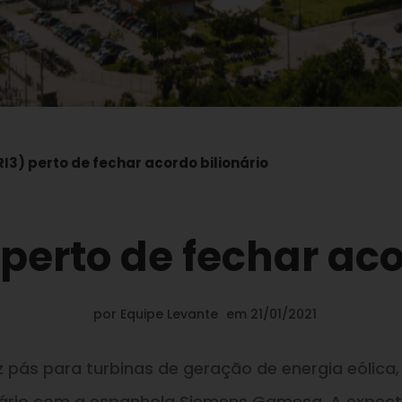
RI3) perto de fechar acordo bilionário
 perto de fechar aco
por
Equipe Levante
em
21/01/2021
 pás para turbinas de geração de energia eólica,
nário com a espanhola Siemens Gamesa. A expect