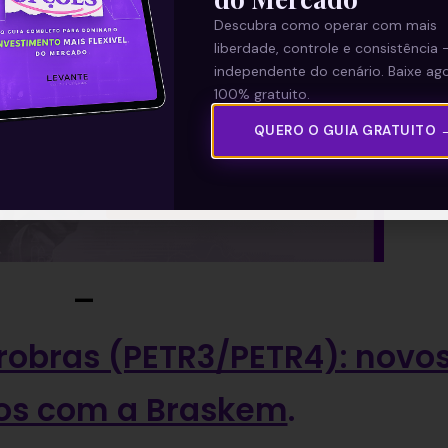
ixo e
inscreva-se gratuitamente
!
Descubra como operar com mais
liberdade, controle e consistência 
independente do cenário. Baixe ago
100% gratuito.
QUERO O GUIA GRATUITO 
—
robras (PETR3/PETR4): novo
os com a Braskem
.