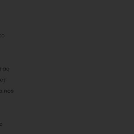
to
a ao
ior
o nos
o