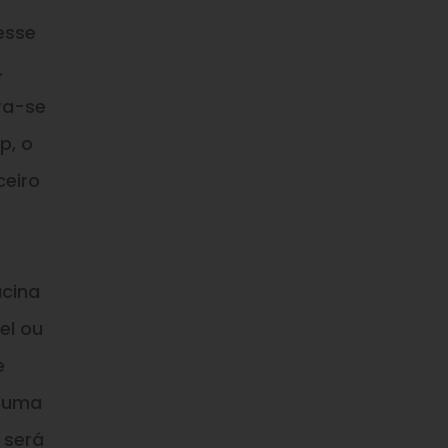
esse
.
ra-se
p, o
ceiro
acina
el ou
e
a uma
 será