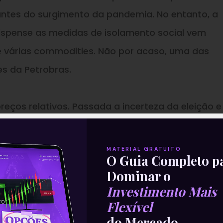
antes do surgimento da pandemia. No entanto, a
ispense as medidas de isolamento social vem
 várias commodities. Não por acaso, uma das
es da Petrobras.
reços relativos. Passada a incerteza da eleição
e
aminho, fica claro que os ativos brasileiros est
nsiderando-se uma taxa de câmbio abaixo de 5,
MATERIAL GRATUITO
O Guia Completo p
endo negociadas a preços muito convidativos.
Dominar o
Investimento Mais
s cresceu 1,8 por cento em setembro em compar
Flexível
ecutiva. O ganho acumulado de 13,4 por cento ne
do Mercado