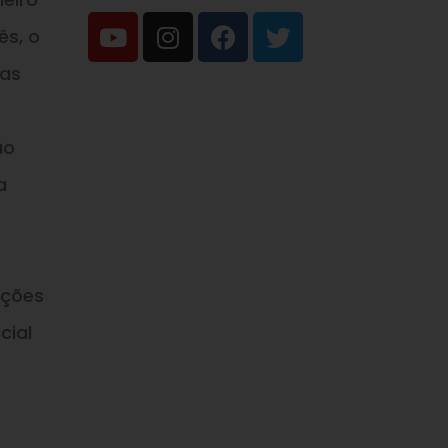
ês, o
nas
ão
a
ações
cial