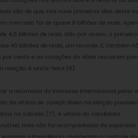
ivas são de que, nos nove primeiros dias deste m
 no mercado foi de quase 8 bilhões de reais. Ape
de 4,5 bilhões de reais. Não por acaso, o primeiro
 40 bilhões de reais, um recorde.
E
, também n
6 por cento
e
as cotações do dólar recuaram par
em relação à sexta-feira (6).
car a retomada do interesse internacional pelas 
ção da vitória de Joseph Biden na eleição presiden
rios no sábado (7). A vitória do candidato
iscutível, mas não foi acompanhada da esperada
levariam a Presidência, manteriam o controle da