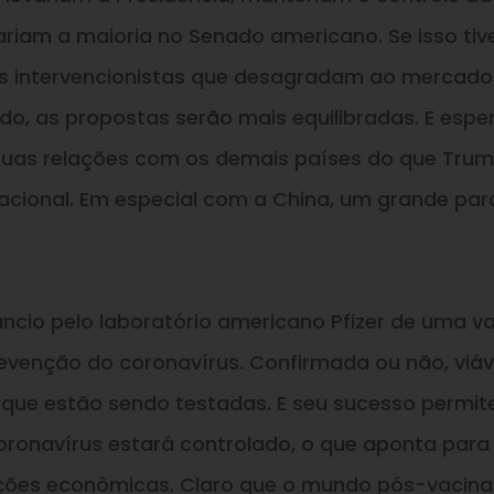
riam a maioria no Senado americano. Se
isso
tiv
das intervencionistas que desagradam ao mercado
do, as propostas serão mais equilibradas.
E
espe
suas relações com os demais países do que Trum
nacional. Em especial com a China, um grande par
úncio pelo laboratório americano Pfizer de uma v
evenção do coronavírus. Confirmada ou não, viáv
s que estão sendo testadas.
E
seu sucesso permit
oronavírus estará controlado, o que aponta par
ações econômicas. Claro que o mundo pós-vacina