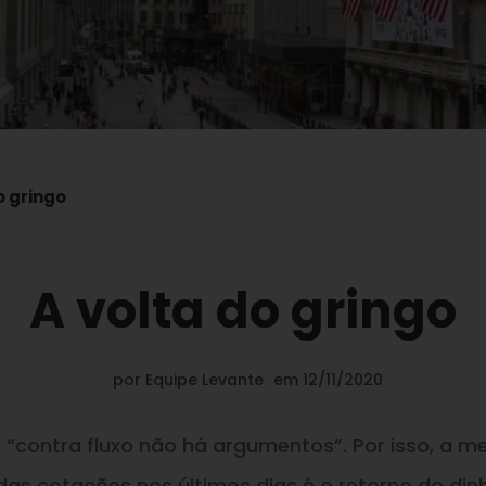
o gringo
A volta do gringo
por
Equipe Levante
em
12/11/2020
 “contra fluxo não há argumentos”. Por
isso
, a m
das cotações nos últimos dias é o retorno do din