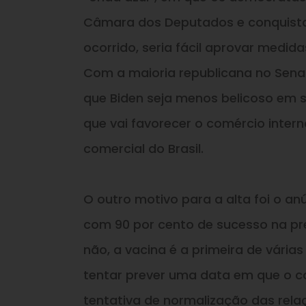
Câmara dos Deputados
e
conquista
ocorrido, seria fácil aprovar medi
Com a maioria republicana no Sena
que Biden seja menos belicoso em 
que vai favorecer o comércio inter
comercial do Brasil.
O outro motivo para a alta foi o an
com 90 por cento de sucesso na pr
não, a vacina é a primeira de vária
tentar prever uma data em que o c
tentativa de normalização das rel