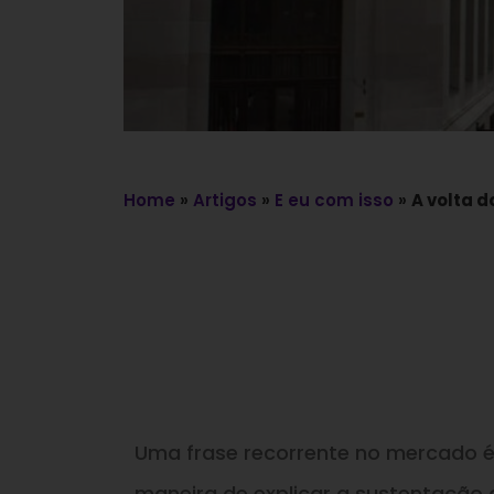
Home
»
Artigos
»
E eu com isso
»
A volta d
Uma frase recorrente no mercado é
maneira de explicar a sustentação 