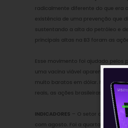
radicalmente diferente do que era 
existência de uma prevenção que d
sustentando a alta do petróleo
e
de
principais altas na B3 foram as açõ
Esse movimento foi ajudado pelos p
uma vacina viável aparentemente a c
muito baratos em dólar. Mesmo co
reais, as ações brasileiras estão s
INDICADORES
– O setor de serviço
com agosto. Foi a quarta alta cons