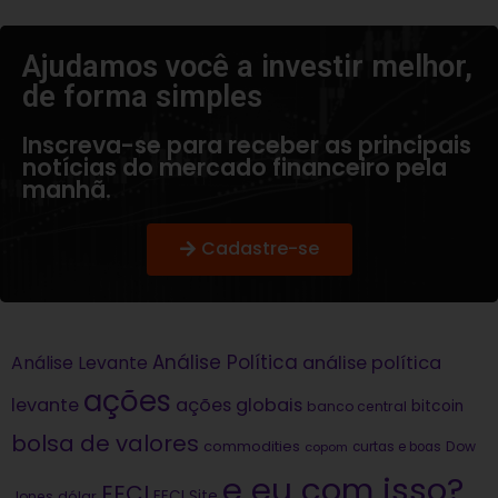
Ajudamos você a investir melhor,
de forma simples​
Inscreva-se para receber as principais
notícias do mercado financeiro pela
manhã.
Cadastre-se
Análise Política
análise política
Análise Levante
ações
levante
ações globais
bitcoin
banco central
bolsa de valores
commodities
Dow
copom
curtas e boas
e eu com isso?
EECI
dólar
EECI Site
Jones