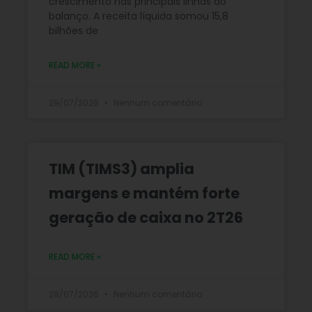
crescimento nas principais linhas do
balanço. A receita líquida somou 15,8
bilhões de
READ MORE »
29/07/2026
Nenhum comentário
TIM (TIMS3) amplia
margens e mantém forte
geração de caixa no 2T26
READ MORE »
28/07/2026
Nenhum comentário