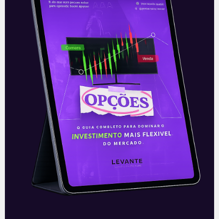
Newsletter
‘E Eu Com Isso’
.
Para ficar por dentro do universo dos
investimentos de maneira prática,
clique abaixo e
inscreva-se
gratuitamente
!
—