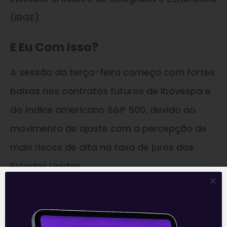
(IBGE).
E Eu Com Isso?
A sessão da terça-feira começa com fortes
baixas nos contratos futuros de Ibovespa e
do índice americano S&P 500, devido ao
movimento de ajuste com a percepção de
mais riscos de alta na taxa de juros dos
Estados Unidos.
—
Este conteúdo faz parte da nossa