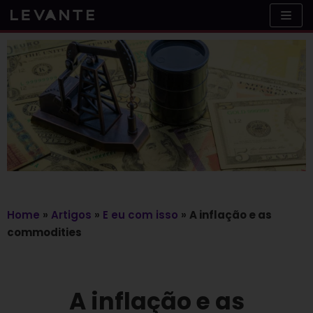
Skip
to
content
Home
»
Artigos
»
E eu com isso
»
A inflação e as
commodities
A inflação e as