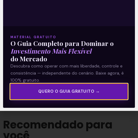
Leia também:
Copo meio cheio | Denise
Campos de Toledo
.
Acompanhe nossas Redes Sociais!
MATERIAL GRATUITO
O Guia Completo para Dominar o
Investimento Mais Flexível
do Mercado
Descubra como operar com mais liberdade, controle e
O conteúdo foi útil para você? Compartilhe!
consistência — independente do cenário. Baixe agora, é
100% gratuito.
QUERO O GUIA GRATUITO →
Recomendado para
você