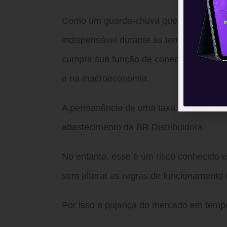
Como um guarda-chuva que não tem util
indispensável durante as tempestades, o
cumprir sua função de conectar investi
e na macroeconomia.
A permanência de uma taxa elevada de 
abastecimento da BR Distribuidora.
No entanto, esse é um risco conhecido e 
sem alterar as regras de funcionamento
Por isso a pujança do mercado em tempo