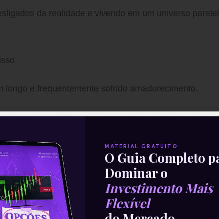
sligados da realidade e vivendo em um universo parale
isso.
m longo e frequentemente sofrido amadurecimento.
tativas de estabilização da economia, ainda nos anos 1
imorando suas práticas e aprendendo com os erros.
MATERIAL GRATUITO
O Guia Completo p
s tombos e machucados foram inevitáveis.
Dominar o
Investimento Mais
ecimento das instituições de mercado e a consolidaçã
Flexível
do Mercado