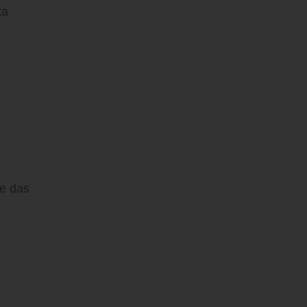
ta
de das