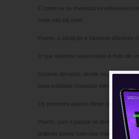
É como se os investidores estivessem de
onde não há crise.
Porém, a situação é bastante diferente d
O que estamos vivenciando é fruto de u
Durante décadas, desde as primeiras ten
essa entidade chamada mercado vem apr
Os primeiros passos foram tateantes, o
Porém, com o passar do tempo, o amadur
práticas tornou tudo isso mais seguro.