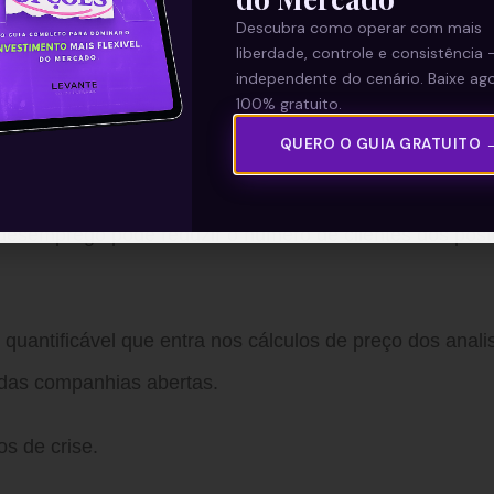
Descubra como operar com mais
idade em períodos de tempo bom, mas que se torna
liberdade, controle e consistência 
independente do cenário. Baixe ago
 arcabouço legal e institucional do mercado permite-lhe
100% gratuito.
dores e empreendedores mesmo em tempos difíceis na pol
QUERO O GUIA GRATUITO 
desemprego pode reduzir o número de clientes dos post
quantificável que entra nos cálculos de preço dos analis
 das companhias abertas.
s de crise.