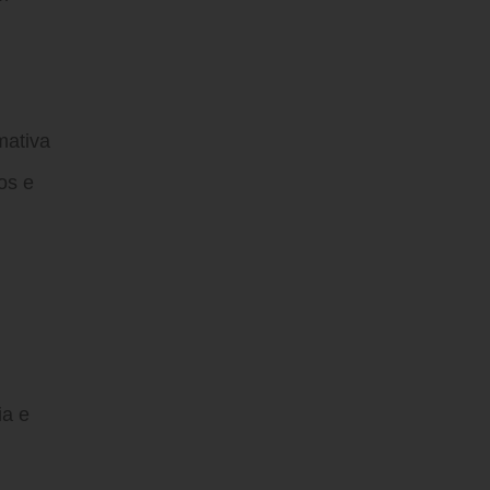
mativa
os e
ia e