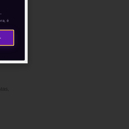
—
ra, é
ítica
→
os de
tas,