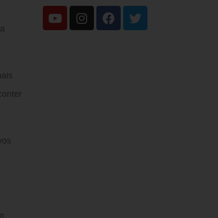
 a
mais
conter
vos
m