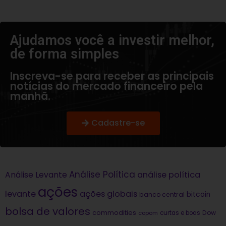
Ajudamos você a investir melhor,
de forma simples​
Inscreva-se para receber as principais
notícias do mercado financeiro pela
manhã.
Cadastre-se
Análise Política
análise política
Análise Levante
ações
levante
ações globais
bitcoin
banco central
bolsa de valores
commodities
Dow
copom
curtas e boas