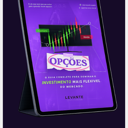
você
Ouvindo o que o Copom não
disse
A reunião do Comitê de Política Monetária
(Copom) encerrada na quarta-feira (5)
confirmou as expectativas quase
unânimes dos investidores e reduziu a taxa
Selic em
READ MORE »
06/08/2026
Nenhum comentário