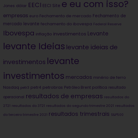
e eu com isso?
EECI
dólar
EECI Site
Jones
empresas
Fechamento de
euro
Fechamento de mercado
mercado levante
fechamento do ibovespa
Federal Reserve
Ibovespa
Levante
investimentos
inflação
levante Ideias
levante ideias de
levante
investimentos
investimentos
mercados
minério de ferro
Nasdaq
petrobras
política
petr4
Petróleo Brent
petr3
resultado
resultados de empresas
operacional
resultados do
2T21
resultados do 3T21
resultados do segundo trimestre 2021
resultados
resultados trimestrais
do terceiro trimestre 2021
S&P500