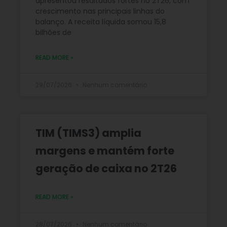
apresentou resultados fortes no 2T26, com
crescimento nas principais linhas do
balanço. A receita líquida somou 15,8
bilhões de
READ MORE »
29/07/2026
Nenhum comentário
TIM (TIMS3) amplia
margens e mantém forte
geração de caixa no 2T26
READ MORE »
28/07/2026
Nenhum comentário