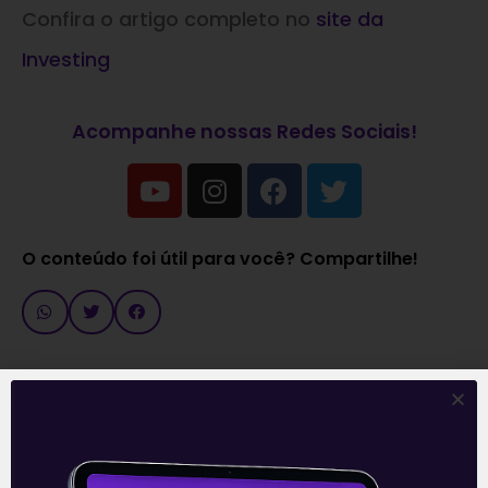
Confira o artigo completo no
site da
Investing
Acompanhe nossas Redes Sociais!
O conteúdo foi útil para você? Compartilhe!
Recomendado para