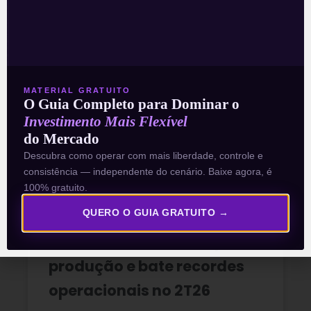
Multiplan (MULT3) combina
crescimento operacional e
rentabilidade recorde no
MATERIAL GRATUITO
2T26
O Guia Completo para Dominar o
Investimento Mais Flexível
do Mercado
READ MORE »
Descubra como operar com mais liberdade, controle e
consistência — independente do cenário. Baixe agora, é
03/08/2026
Nenhum comentário
100% gratuito.
QUERO O GUIA GRATUITO →
Petrobras (PETR4) amplia
produção e bate recordes
operacionais no 2T26