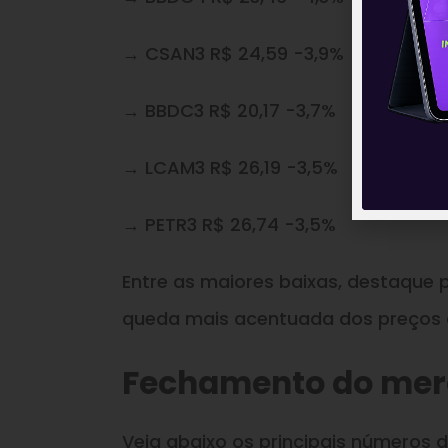
→ CSAN3 R$ 24,59 -3,9%
→ BBDC3 R$ 20,17 -3,7%
→ LCAM3 R$ 26,19 -3,5%
→ PETR3 R$ 26,74 -3,5%
Entre as maiores baixas, destaque 
queda mais acentuada dos preços d
Fechamento do me
Veja abaixo os principais números 