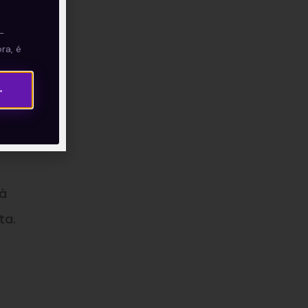
—
ra, é
→
 à
ta.