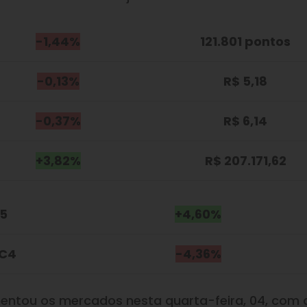
-1,44%
121.801 pontos
-0,13%
R$ 5,18
-0,37%
R$ 6,14
+3,82%
R$ 207.171,62
M5
+4,60%
DC4
-4,36%
entou os mercados nesta quarta-feira, 04, com 