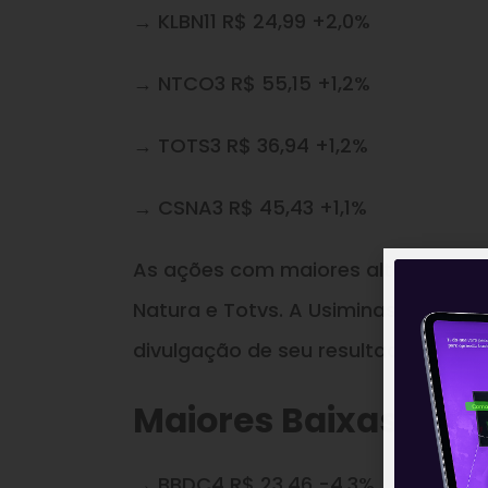
→ KLBN11 R$ 24,99 +2,0%
→ NTCO3 R$ 55,15 +1,2%
→ TOTS3 R$ 36,94 +1,2%
→ CSNA3 R$ 45,43 +1,1%
As ações com maiores altas na sess
Natura e Totvs. A Usiminas teve a 
divulgação de seu resultado do 2T21
Maiores Baixas (04
→ BBDC4 R$ 23,46 -4,3%