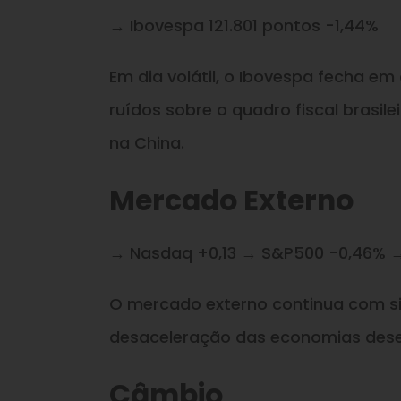
→ Ibovespa 121.801 pontos -1,44%
Em dia volátil, o Ibovespa fecha e
ruídos sobre o quadro fiscal brasil
na China.
Mercado Externo
→ Nasdaq +0,13 → S&P500 -0,46% 
O mercado externo continua com sin
desaceleração das economias dese
Câmbio