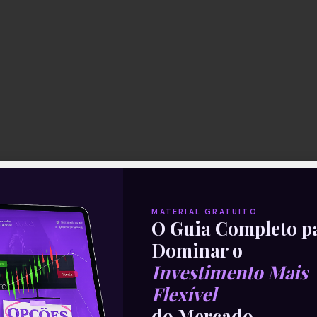
ão desta quarta-feira foram a Usiminas, Klabin,
maior alta com perspectivas mais positivas após 
MATERIAL GRATUITO
O Guia Completo p
, na última sexta.
Dominar o
/08)
Investimento Mais
Flexível
do Mercado