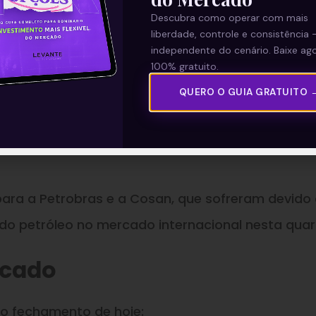
Descubra como operar com mais
liberdade, controle e consistência 
independente do cenário. Baixe ago
100% gratuito.
QUERO O GUIA GRATUITO 
para a Petrobras e a Cosan, que sofreram devido
o petróleo no mercado internacional nesta quar
rcado
do fechamento de hoje: