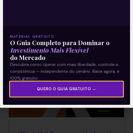
Inc. (XP na Nasdaq) comunicou ao
mercado que chegou a um acordo
Leia mais
MATERIAL GRATUITO
O Guia Completo para Dominar o
02/02/2021
Investimento Mais Flexível
do Mercado
Descubra como operar com mais liberdade, controle e
E EU COM ISSO
consistência — independente do cenário. Baixe agora, é
100% gratuito.
QUERO O GUIA GRATUITO →