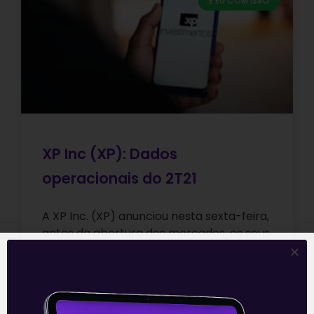
E EU COM ISSO
XP Inc (XP): Dados
operacionais do 2T21
A XP Inc. (XP) anunciou nesta sexta-feira,
antes da abertura dos mercados, os seus
indicadores operacionais chave (KPIs) do
segundo trimestre de 2021. Mais uma
Leia mais