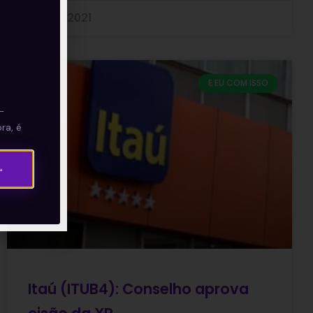
27/05/2021
E EU COM ISSO
—
ra, é
→
Itaú (ITUB4): Conselho aprova