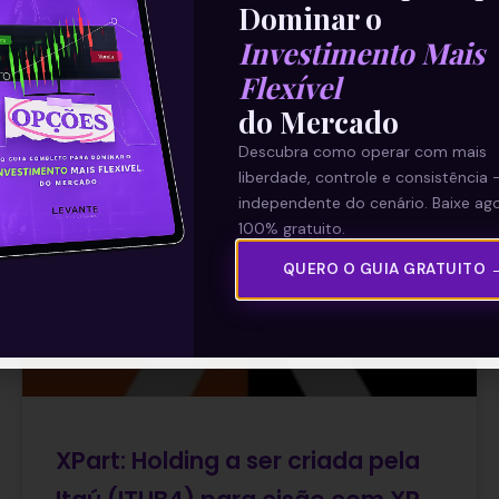
Dominar o
23/08/2021
Investimento Mais
Flexível
do Mercado
E EU COM ISSO
Descubra como operar com mais
liberdade, controle e consistência 
independente do cenário. Baixe ago
100% gratuito.
QUERO O GUIA GRATUITO 
XPart: Holding a ser criada pela