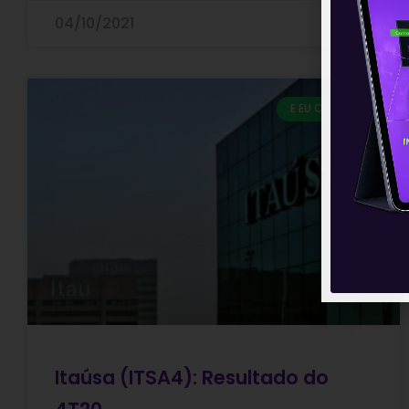
04/10/2021
E EU COM ISSO
Itaúsa (ITSA4): Resultado do