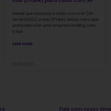
Itaú (ITUB4) para cisão com XP
Desde que anunciou a cisão com a XP (XP
na NASDAQ), o Itaú (ITUB4) deixou claro que
pretendia criar uma empresa holding com
a sua
Leia mais
28/01/2021
re
Fale com nosso time