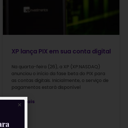
XP lança PIX em sua conta digital
Na quarta-feira (26), a XP (XP:NASDAQ)
anunciou o início da fase beta do PIX para
as contas digitais. Inicialmente, o serviço de
pagamentos estará disponível
Leia mais
ara