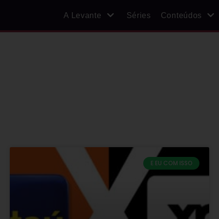
A Levante
Séries
Conteúdos
E EU COM ISSO