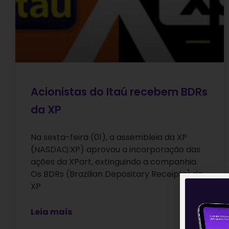
Acionistas do Itaú recebem BDRs
da XP
Na sexta-feira (01), a assembleia da XP
(NASDAQ:XP) aprovou a incorporação das
ações da XPart, extinguindo a companhia.
Os BDRs (Brazilian Depositary Receipts) da
XP
Leia mais