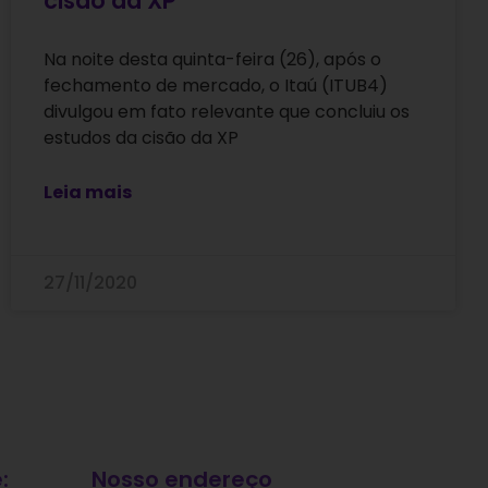
cisão da XP
Na noite desta quinta-feira (26), após o
fechamento de mercado, o Itaú (ITUB4)
divulgou em fato relevante que concluiu os
estudos da cisão da XP
Leia mais
27/11/2020
:
Nosso endereço