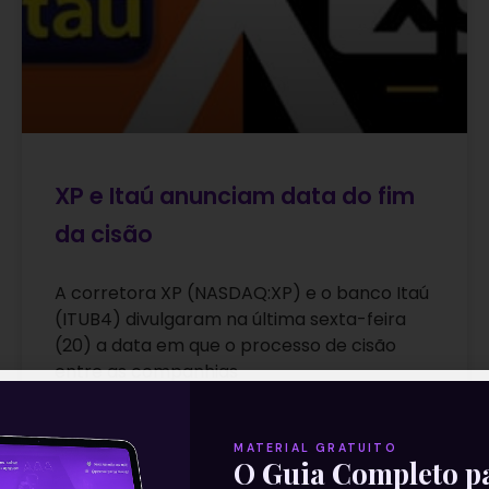
XP e Itaú anunciam data do fim
da cisão
A corretora XP (NASDAQ:XP) e o banco Itaú
(ITUB4) divulgaram na última sexta-feira
(20) a data em que o processo de cisão
entre as companhias
Leia mais
MATERIAL GRATUITO
O Guia Completo p