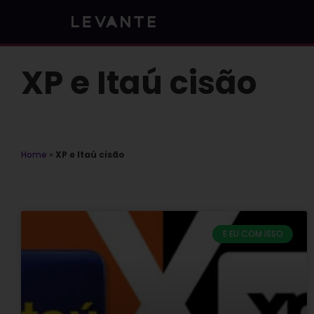
Skip
to
content
XP e Itaú cisão
Home
»
XP e Itaú cisão
E EU COM ISSO