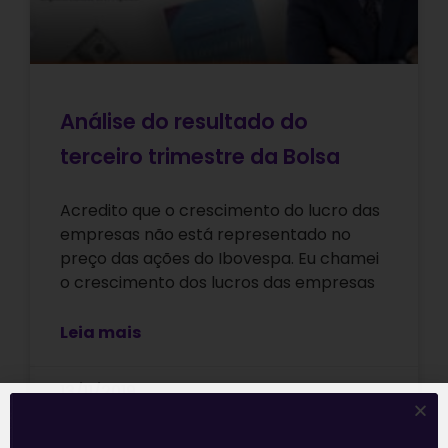
Análise do resultado do
terceiro trimestre da Bolsa
Acredito que o crescimento do lucro das
empresas não está representado no
preço das ações do Ibovespa. Eu chamei
o crescimento dos lucros das empresas
Leia mais
13/11/2019