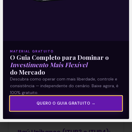
sexta-feira (8) após o fechamento do
mercado. O destaque
Leia mais
11/11/2019
MATERIAL GRATUITO
O Guia Completo para Dominar o
Investimento Mais Flexível
E EU COM ISSO
do Mercado
Descubra como operar com mais liberdade, controle e
consistência — independente do cenário. Baixe agora, é
100% gratuito.
QUERO O GUIA GRATUITO →