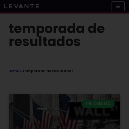
Skip
to
content
temporada de
resultados
Home
»
temporada de resultados
E EU COM ISSO