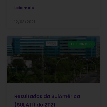
Leia mais
12/08/2021
E EU COM ISSO
Resultados da SulAmérica
(SULA11) do 2T21