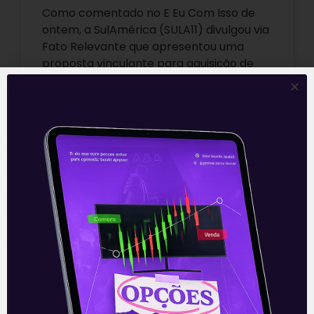
Como comentado no E Eu Com Isso de
ontem, a SulAmérica (SULA11) divulgou via
Fato Relevante que apresentou uma
proposta vinculante para aquisição de
até
Leia mais
01/09/2021
E EU COM ISSO