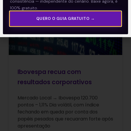
consistência — independente do cenário. Baixe agora, é
100% gratuito.
ARTIGOS
QUERO O GUIA GRATUITO →
Ibovespa recua com
resultados corporativos
Mercado Local → Ibovespa 120.700
pontos – 1,11% Dia volátil, com índice
fechando em queda por conta dos
papéis pesados que recuaram forte após
apresentação