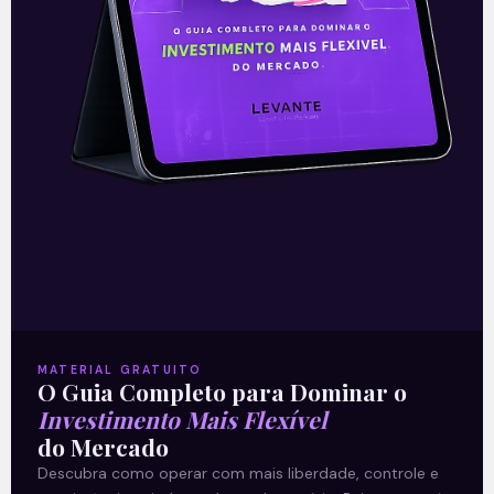
SulAmérica faz proposta pela
HB Saúde
A SulAmérica (SULA11), uma das maiores
companhias de seguro saúde do país,
anunciou uma proposta vinculante não
solicitada para a aquisição da HB Saúde,
uma
Leia mais
MATERIAL GRATUITO
O Guia Completo para Dominar o
Investimento Mais Flexível
31/08/2021
do Mercado
Descubra como operar com mais liberdade, controle e