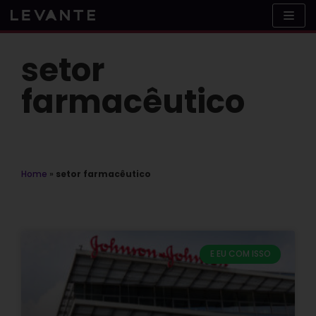
Skip
to
content
setor
farmacêutico
Home
»
setor farmacêutico
E EU COM ISSO