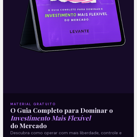
Hypera adquire 12 marcas da
Sanofi
A Hypera Pharma (HYPE3), uma das
líderes no mercado farmacêutico
brasileiro, anunciou em Fato Relevante a
aquisição de 12 marcas de
medicamentos, com e sem
MATERIAL GRATUITO
O Guia Completo para Dominar o
Investimento Mais Flexível
Leia mais
do Mercado
Descubra como operar com mais liberdade, controle e