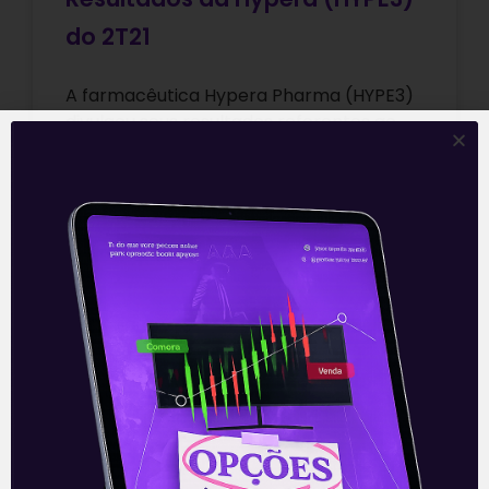
do 2T21
A farmacêutica Hypera Pharma (HYPE3)
divulgou seus resultados referentes ao
segundo trimestre de 2021 na sexta-feira
(23) após o fechamento do mercado. O
resultado foi
Leia mais
26/07/2021
E EU COM ISSO