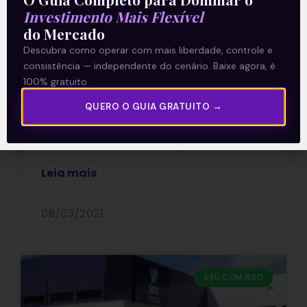
Investimento Mais Flexível
do Mercado
Negócios na Educação Básica
Descubra como operar com mais liberdade, controle e
consistência — independente do cenário. Baixe agora, é
100% gratuito.
este fim de semana, a Arco Educação
(ARCE: Nasdaq) anunciou mais uma
QUERO O GUIA GRATUITO →
aquisição. Ela comprou os sistemas de
ensino COC e Dom Bosco por 920
Leia mais
08/03/2021
E EU COM ISSO