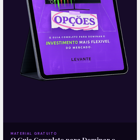
Nesta segunda-feira (31), a Ser
Educacional anunciou a aquisição da
Faculdade Educacional da Lapa (FAEL),
instituição 100 por cento focada no
ensino a distância (EAD)
Leia mais
01/06/2021
E EU COM ISSO
MATERIAL GRATUITO
O Guia Completo para Dominar o