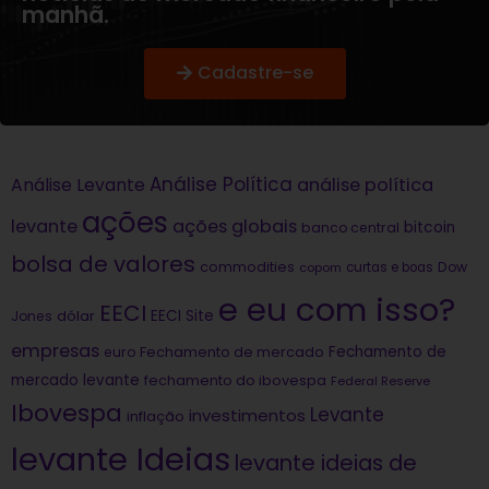
manhã.
Cadastre-se
Análise Política
análise política
Análise Levante
ações
levante
ações globais
bitcoin
banco central
bolsa de valores
commodities
Dow
copom
curtas e boas
e eu com isso?
EECI
dólar
EECI Site
Jones
empresas
Fechamento de
euro
Fechamento de mercado
mercado levante
fechamento do ibovespa
Federal Reserve
Ibovespa
Levante
investimentos
inflação
levante Ideias
levante ideias de