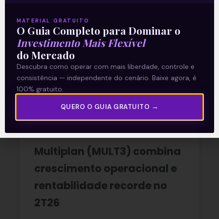
A reunião do Comitê de Política Monetária
MATERIAL GRATUITO
(Copom) encerrada na quarta-feira (5)
O Guia Completo para Dominar o
confirmou as expectativas quase
Investimento Mais Flexível
unânimes dos investidores e reduziu a taxa
do Mercado
Selic em
Descubra como operar com mais liberdade, controle e
consistência — independente do cenário. Baixe agora, é
READ MORE »
100% gratuito.
06/08/2026
Nenhum comentário
QUERO O GUIA GRATUITO →
Multiplan (MULT3) combina
crescimento operacional e
rentabilidade recorde no
2T26