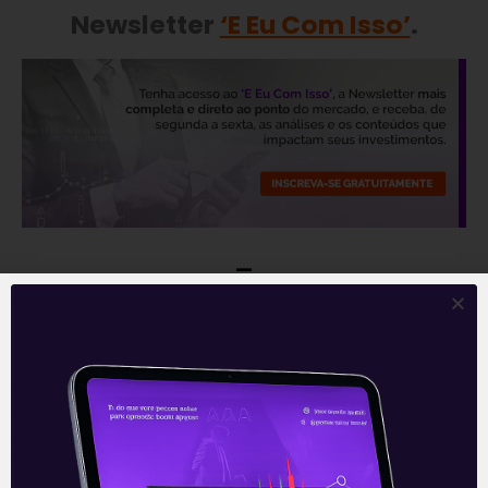
Newsletter
‘E Eu Com Isso’
.
—
Leia também:
Ser Educacional investe
na EAD
.
Acompanhe nossas Redes Sociais!