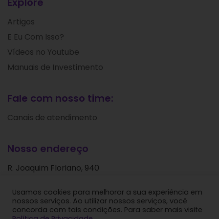
Explore
Artigos
E Eu Com Isso?
Vídeos no Youtube
Manuais de Investimento
Fale com nosso time:
Canais de atendimento
Nosso endereço
R. Joaquim Floriano, 940
Itaim Bibi
Usamos cookies para melhorar a sua experiência em
São Paulo - SP
nossos serviços. Ao utilizar nossos serviços, você
CEP: 04534-004
concorda com tais condições. Para saber mais visite
Política de Privacidade