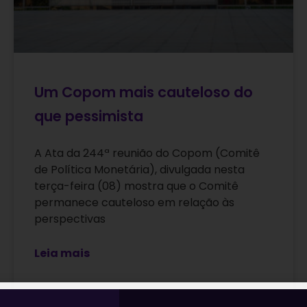
Um Copom mais cauteloso do
que pessimista
A Ata da 244ª reunião do Copom (Comitê
de Política Monetária), divulgada nesta
terça-feira (08) mostra que o Comitê
permanece cauteloso em relação às
perspectivas
Leia mais
08/02/2022