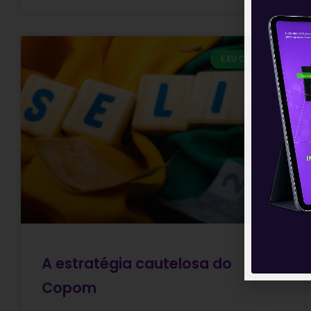
E EU COM ISSO
A estratégia cautelosa do
Copom