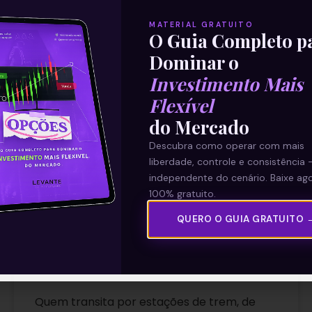
MATERIAL GRATUITO
O Guia Completo p
Dominar o
E EU COM ISSO
Investimento Mais
Flexível
do Mercado
Descubra como operar com mais
liberdade, controle e consistência 
independente do cenário. Baixe ago
100% gratuito.
QUERO O GUIA GRATUITO 
A Selic e a moça do bolo
Quem transita por estações de trem, de