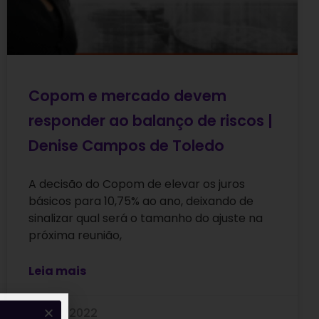
Copom e mercado devem
responder ao balanço de riscos |
Denise Campos de Toledo
A decisão do Copom de elevar os juros
básicos para 10,75% ao ano, deixando de
sinalizar qual será o tamanho do ajuste na
próxima reunião,
Leia mais
04/02/2022