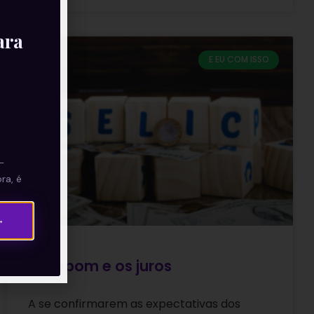
ara
E EU COM ISSO
—
ra, é
→
O Copom e os juros
A se confirmarem as expectativas dos