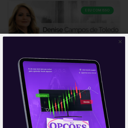
E EU COM ISSO
Conflito na Ucrânia amplia
incertezas globais e para o
Brasil | Denise Campos de
Toledo
Os bombardeios da Rússia na Ucrânia,
para além das áreas separatistas, dando