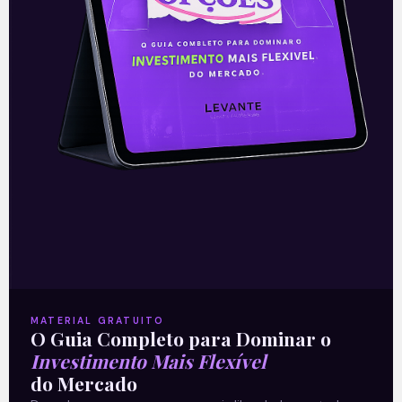
início a uma guerra, tiveram
repercussões das mais negativas sobre
os mercados. Houve
Leia mais
25/02/2022
E EU COM ISSO
MATERIAL GRATUITO
O Guia Completo para Dominar o
Investimento Mais Flexível
do Mercado