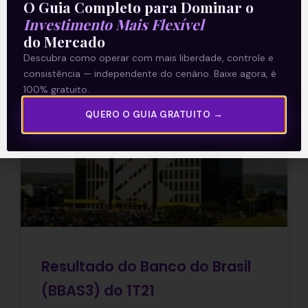
O Guia Completo para Dominar o
Leia mais
Investimento Mais Flexível
do Mercado
09/05/2021
Descubra como operar com mais liberdade, controle e
consistência — independente do cenário. Baixe agora, é
100% gratuito.
QUERO O GUIA GRATUITO →
E EU COM ISSO
Resultado do Banco do Brasil
(BBAS3) do 1T21