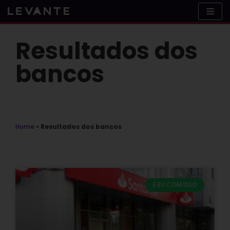
Skip
to
content
Resultados dos
bancos
Home
»
Resultados dos bancos
E EU COM ISSO