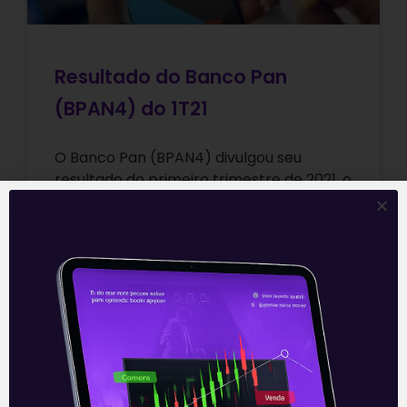
Resultado do Banco Pan
(BPAN4) do 1T21
O Banco Pan (BPAN4) divulgou seu
resultado do primeiro trimestre de 2021, o
resultado foi bom, mas veio abaixo do
esperado, com bom crescimento de
Leia mais
10/05/2021
DOMINGO DE VALOR