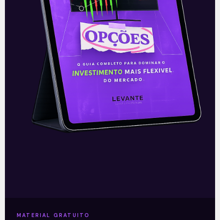
Análise dos resultados do 1T21
dos grandes bancos | Domingo
de Valor
Na coluna de hoje, vou falar sobre os
resultados do 1T21 dos grandes bancos:
Santander Brasil, Itaú Unibanco, Bradesco
e Banco do Brasil, comentando sobre
MATERIAL GRATUITO