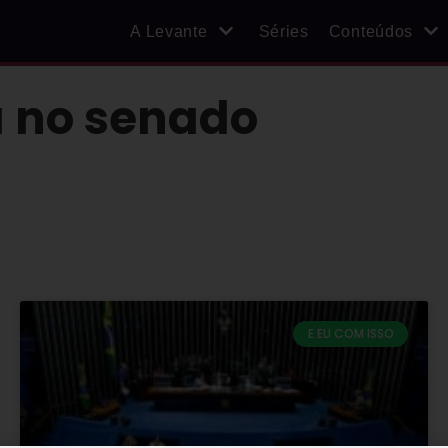
A Levante
Séries
Conteúdos
a no senado
E EU COM ISSO