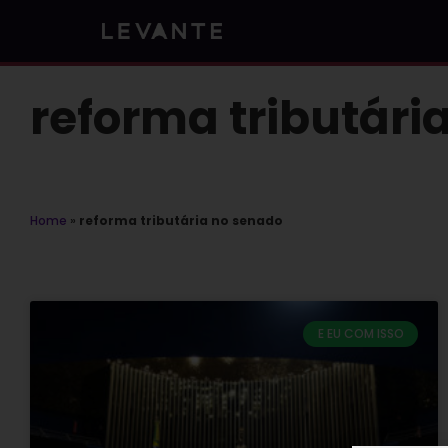
Skip
to
content
reforma tributári
Home
»
reforma tributária no senado
E EU COM ISSO