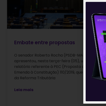
Embate entre propostas
O senador Roberto Rocha (PSDB-MA)
apresentou, nesta terça-feira (05), um
relatório referente à PEC (Proposta de
Emenda à Constituição) 110/2019, que trata
da Reforma Tributária
Leia mais