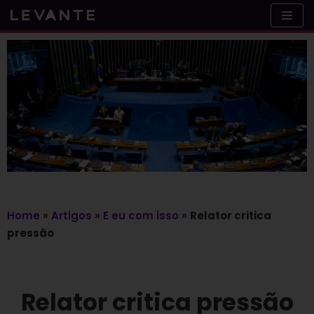
Skip
to
content
Home
»
Artigos
»
E eu com isso
»
Relator critica
pressão
Relator critica pressão