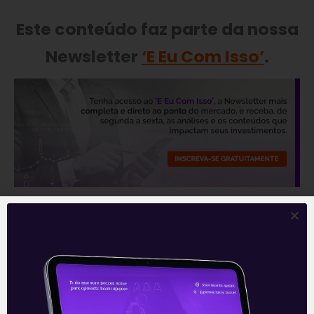
Este conteúdo faz parte da nossa
Newsletter
‘E Eu Com Isso’
.
—
Leia também:
Qual Terceira Via? |
Política sem Aspas
.