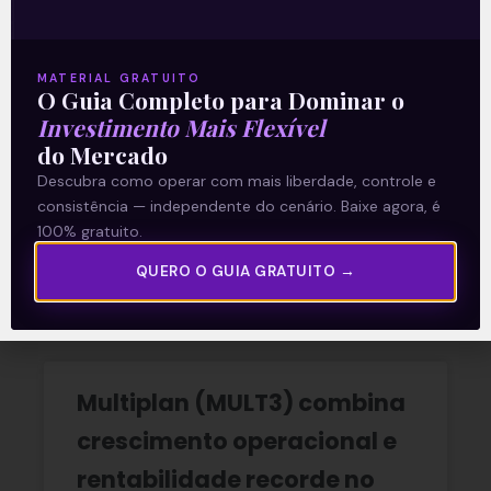
disse
MATERIAL GRATUITO
A reunião do Comitê de Política Monetária
O Guia Completo para Dominar o
(Copom) encerrada na quarta-feira (5)
Investimento Mais Flexível
confirmou as expectativas quase
do Mercado
unânimes dos investidores e reduziu a taxa
Descubra como operar com mais liberdade, controle e
Selic em
consistência — independente do cenário. Baixe agora, é
100% gratuito.
READ MORE »
QUERO O GUIA GRATUITO →
06/08/2026
Nenhum comentário
Multiplan (MULT3) combina
crescimento operacional e
rentabilidade recorde no