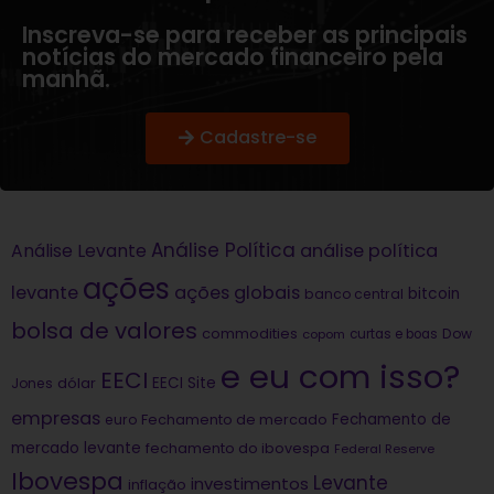
Inscreva-se para receber as principais
notícias do mercado financeiro pela
manhã.
Cadastre-se
Análise Política
análise política
Análise Levante
ações
levante
ações globais
bitcoin
banco central
bolsa de valores
commodities
Dow
copom
curtas e boas
e eu com isso?
EECI
dólar
EECI Site
Jones
empresas
Fechamento de
euro
Fechamento de mercado
mercado levante
fechamento do ibovespa
Federal Reserve
Ibovespa
Levante
investimentos
inflação