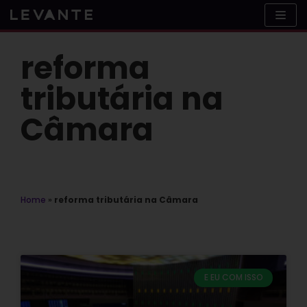
Skip
to
content
reforma
tributária na
Câmara
Home
»
reforma tributária na Câmara
E EU COM ISSO