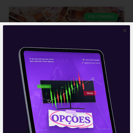
E EU COM ISSO
Sem consenso
O presidente da Câmara dos Deputados,
Arthur Lira (PP-AL), tentou colocar em
votação a segunda fase da Reforma
Tributária na sessão plenária desta
quinta (12),