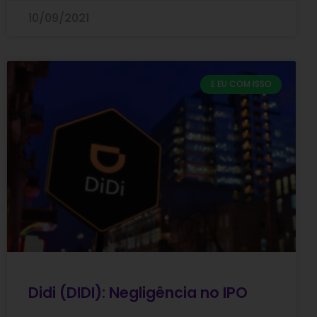
10/09/2021
E EU COM ISSO
Didi (DIDI): Negligência no IPO