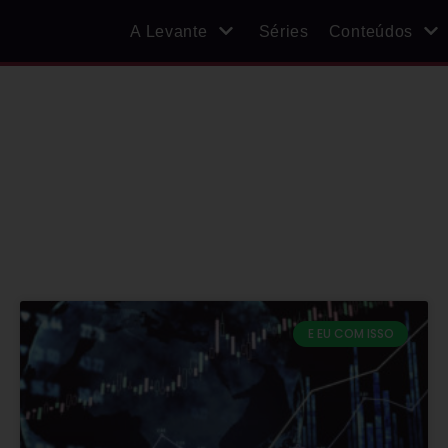
A Levante
Séries
Conteúdos
E EU COM ISSO