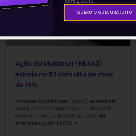
100% gratuito.
QUERO O GUIA GRATUITO 
Ação da Multilaser (MLSA3)
estreia na B3 com alta de mais
de 14%
As ações da Multilaser (MLSA3) estreavam
na B3, na manhã desta quinta-feira (22),
com fortes altas. Às 11h18, as ações da
empresa subiam 14,05%. A