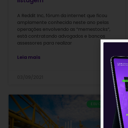
listagem
A Reddit Inc, fórum da internet que ficou
amplamente conhecida neste ano pelas
operações envolvendo as “memestocks”,
está contratando advogados e bancos
assessores para realizar
Leia mais
03/09/2021
E EU COM ISSO