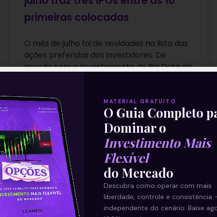
julho traz três IPOs entre as 10
primeiras colocadas
O mês de julho foi de novidades na lista das
ações preferidas dos investidores. De
acordo com o levantamento do Big Data da
Smart Brain,
Leia mais
MATERIAL GRATUITO
O Guia Completo p
Dominar o
25/08/2021
Investimento Mais
Flexível
do Mercado
ARTIGOS
Descubra como operar com mais
liberdade, controle e consistência 
independente do cenário. Baixe ago