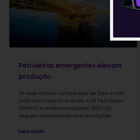
Petroleiras emergentes elevam
produção
As duas últimas companhias de Óleo e Gás
a abrirem capital no Brasil, a 3R Petroleum
(RRRP3) e a Petrorecôncavo (RECV3),
seguem aumentando suas produções
Leia mais