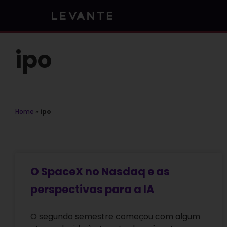
Skip
to
content
ipo
Home
»
ipo
O SpaceX no Nasdaq e as
perspectivas para a IA
O segundo semestre começou com algum