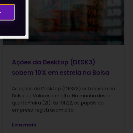
→
Ações da Desktop (DESK3)
sobem 10% em estreia na Bolsa
As ações da Desktop (DESK3) estreavam na
Bolsa de Valores em alta. Na manha desta
quarta-feira (21), às 10h22, os papéis da
empresa registravam alta
Leia mais