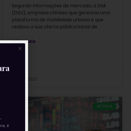
Segundo informações de mercado, a Didi
(DIDI), empresa chinesa que gerencia uma
plataforma de mobilidade urbana e que
realizou a sua oferta pública inicial de
Leia mais
ara
18/08/2021
ARTIGOS
—
ra, é