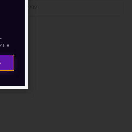
25/02/2021
—
ra, é
→