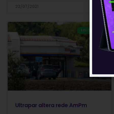
22/07/2021
E EU COM ISSO
Ultrapar altera rede AmPm