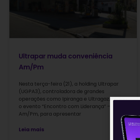
Ultrapar muda conveniência
Am/Pm
Nesta terça-feira (21), a holding Ultrapar
(UGPA3), controladora de grandes
operações como Ipiranga e Ultragaz, sediou
o evento “Encontro com Liderança” –
Am/Pm, para apresentar
Leia mais