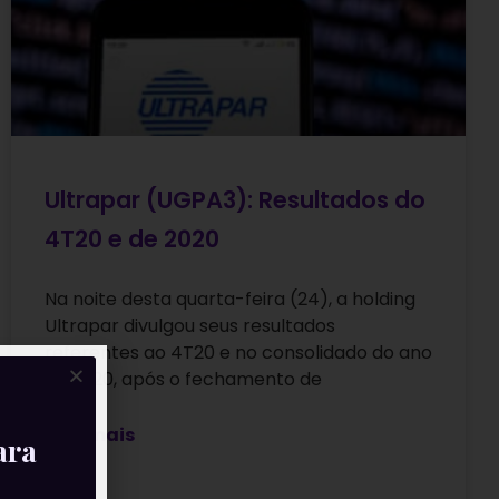
Ultrapar (UGPA3): Resultados do
4T20 e de 2020
Na noite desta quarta-feira (24), a holding
Ultrapar divulgou seus resultados
referentes ao 4T20 e no consolidado do ano
de 2020, após o fechamento de
Leia mais
ara