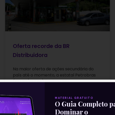
Oferta recorde da BR
Distribuidora
Na maior oferta de ações secundária do
país até o momento, a estatal Petrobras
(PETR3/PETR4) finalizou seu
desinvestimento na BR Distribuidora
(BRDT3) em uma negociação
MATERIAL GRATUITO
O Guia Completo p
Leia mais
Dominar o