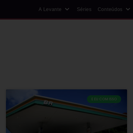
A Levante
Séries
Conteúdos
E EU COM ISSO