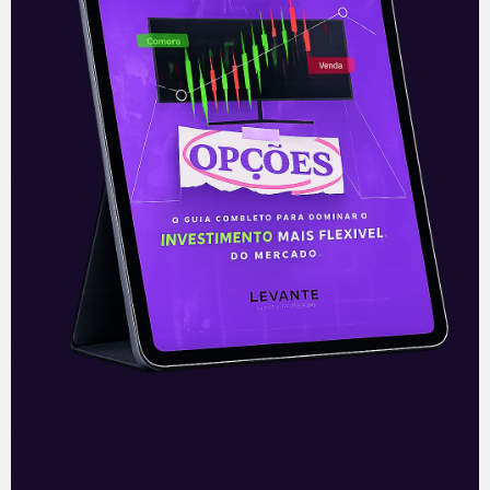
Valor
Na coluna de hoje, vou falar sobre como
analisar os resultados trimestrais das
empresas de commodities. Vamos ver
quais são os indicadores mais
importantes, o
Leia mais
16/05/2021
DOMINGO DE VALOR