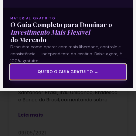
MATERIAL GRATUITO
O Guia Completo para Dominar o
Investimento Mais Flexível
do Mercado
Análise dos resultados do 1T21
Descubra como operar com mais liberdade, controle e
dos grandes bancos | Domingo
consistência — independente do cenário. Baixe agora, é
de Valor
100% gratuito.
QUERO O GUIA GRATUITO →
Na coluna de hoje, vou falar sobre os
resultados do 1T21 dos grandes bancos:
Santander Brasil, Itaú Unibanco, Bradesco
e Banco do Brasil, comentando sobre
Leia mais
09/05/2021