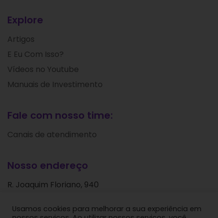
Explore
Artigos
E Eu Com Isso?
Vídeos no Youtube
Manuais de Investimento
Fale com nosso time:
Canais de atendimento
Nosso endereço
R. Joaquim Floriano, 940
Itaim Bibi
Usamos cookies para melhorar a sua experiência em
São Paulo - SP
nossos serviços. Ao utilizar nossos serviços, você