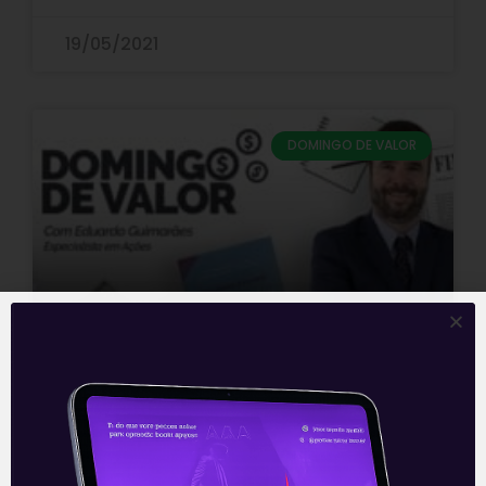
19/05/2021
DOMINGO DE VALOR
Saiba como analisar os
resultados das empresas de
commodities | Domingo de