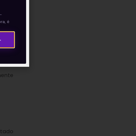
 à
—
ra, é
→
unal
e a
mente
atado