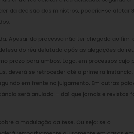
der da decisão dos ministros, poderia-se afetar 
dos.
da. Apesar do processo não ter chegado ao fim, 
à defesa do réu delatado após as alegações do ré
esmo prazo para ambos. Logo, em processos cujo 
us, deverá se retroceder até a primeira instância,
seguindo em frente no julgamento. Em outras pala
tância será anulado – daí que jornais e revistas 
sobre a modulação da tese. Ou seja: se o
 valerá retroativamente ou somente em casos em