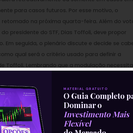
ente para casos futuros. Por esse motivo, o
á retomado na próxima quarta-feira. Além do vot
 do presidente do STF, Dias Toffoli, deve propor
. Em seguida, o plenário discute e decide se cab
mo qual será o critério usado para definir a
de Toffoli. Lembrando que a modulação necessita
oráveis, dos onze ministros).
MATERIAL GRATUITO
maniqueísmo
O Guia Completo p
Dominar o
Investimento Mais
a para explicar as dimensões de um órgão como o
Flexível
ição Federal. A Constituição Federal é a nossa c
do Mercado