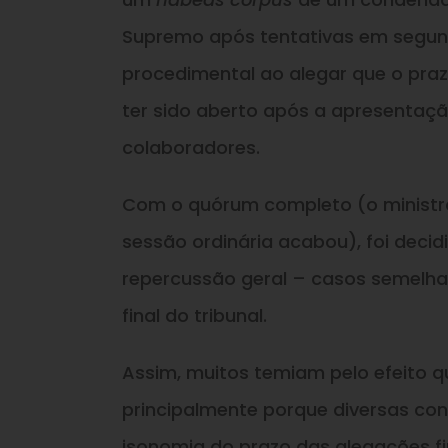
Supremo após tentativas em segunda
procedimental ao alegar que o praz
ter sido aberto após a apresentaç
colaboradores.
Com o quórum completo (o ministro 
sessão ordinária acabou), foi deci
repercussão geral – casos semelha
final do tribunal.
Assim, muitos temiam pelo efeito q
principalmente porque diversas co
isonomia do prazo das alegações fin