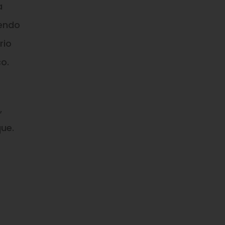
a
zendo
rio
o.
,
ue.