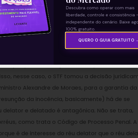
funcionamento do Estado, direitos e deveres
Descubra como operar com mais
, assim como diversas outras dimensões basilares
liberdade, controle e consistência 
independente do cenário. Baixe ago
eio de leis e princípios.
100% gratuito.
QUERO O GUIA GRATUITO 
vismo judicial dos ministros, o tribunal é um trib
e tenham motivações políticas veladas, tem
am jurisprudência – justamente para casos ond
or isso, nesse caso, o STF tomou a decisão juridica
inistro Alexandre de Moraes, para a garantia da
presunção da inocência, basicamente) há de se
u delator e delatado é antagônica. Não se trata,
rréus, como trata o Código de Processo Penal. A
rque é de interesse do réu delator que o réu del