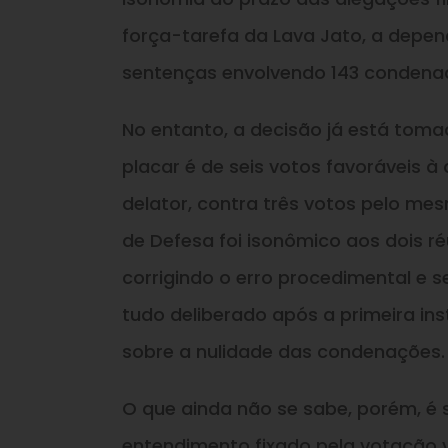
força-tarefa da Lava Jato, a depen
sentenças envolvendo 143 condena
No entanto, a decisão já está toma
placar é de seis votos favoráveis 
delator, contra três votos pelo m
de Defesa foi isonômico aos dois ré
corrigindo o erro procedimental e 
tudo deliberado após a primeira ins
sobre a nulidade das condenações.
O que ainda não se sabe, porém, é 
entendimento fixado pela votação