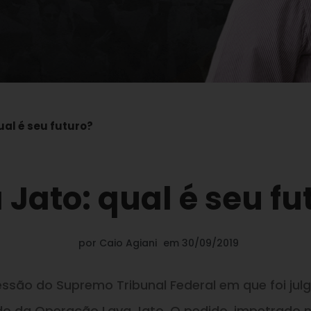
ual é seu futuro?
 Jato: qual é seu fu
por
Caio Agiani
em
30/09/2019
essão do Supremo Tribunal Federal em que foi jul
o da Operação Lava Jato. O pedido, impetrado 