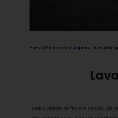
Home
»
Política Sem Aspas
»
Lava Jato: q
Lava
Muito alarde se fez em função da s
um
habeas corpus
de um condenad