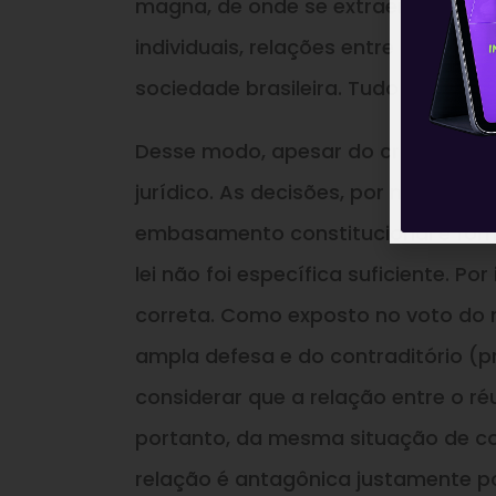
magna, de onde se extraem todo o 
individuais, relações entre poderes
sociedade brasileira. Tudo isso por m
Desse modo, apesar do crescente ati
jurídico. As decisões, por mais qu
embasamento constitucional e form
lei não foi específica suficiente. P
correta. Como exposto no voto do m
ampla defesa e do contraditório (
considerar que a relação entre o ré
portanto, da mesma situação de co
relação é antagônica justamente po