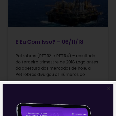
E Eu Com Isso? – 06/11/18
Petrobras (PETR3 e PETR4) – resultado
do terceiro trimestre de 2018 Logo antes
da abertura dos mercados de hoje, a
Petrobras divulgou os números do
Leia mais
06/11/2018