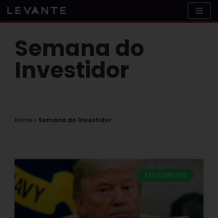
Skip
to
content
Semana do
Investidor
Home
»
Semana do Investidor
E EU COM ISSO