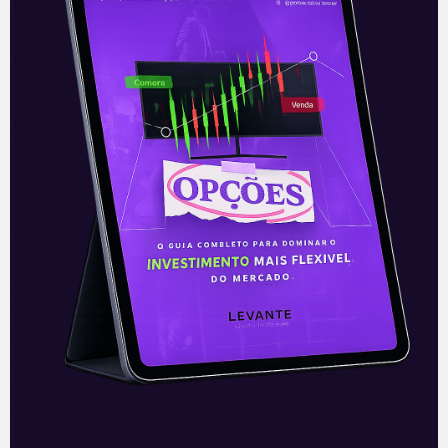
E EU COM ISSO
E Eu Com Isso? – 05/11/18
A volta do feriado prolongado Enquanto
era feriado por aqui, os Estados Unidos
divulgaram os dados de payroll na sexta-
feira (2), que vieram levemente acima
Leia mais