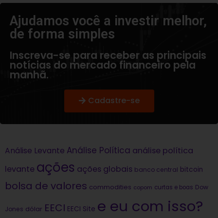
Ajudamos você a investir melhor,
de forma simples​
Inscreva-se para receber as principais
notícias do mercado financeiro pela
manhã.
Cadastre-se
Análise Política
análise política
Análise Levante
ações
levante
ações globais
bitcoin
banco central
bolsa de valores
commodities
Dow
copom
curtas e boas
e eu com isso?
EECI
dólar
EECI Site
Jones