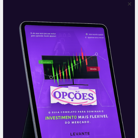
Caso o projeto fosse aprovado naqueles
moldes, o cenário já adverso, em 2020, para
o déficit de primário e para o aumento da
dívida bruta do governo poderia piorar,
respectivamente, em 2 por cento e 10 por
cento do PIB – segundo cálculos de Mendes
e Lisboa. Vale falar que o cenário base da
Levante é de um crescimento de 6 pontos
percentuais na dívida bruta do governo em
2020.
Enquanto deputados estimavam um