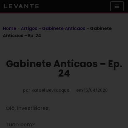
Skip
to
content
Home
»
Artigos
»
Gabinete Anticaos
»
Gabinete
Anticaos – Ep. 24
Gabinete Anticaos – Ep.
24
por
Rafael Bevilacqua
em
15/04/2020
Olá, investidores.
Tudo bem?