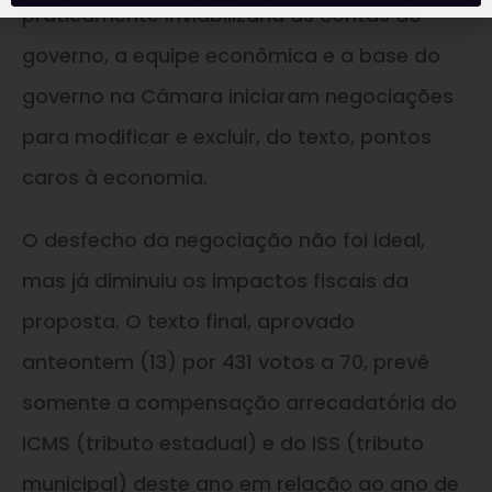
praticamente inviabilizaria as contas do
governo, a equipe econômica e a base do
governo na Câmara iniciaram negociações
para modificar e excluir, do texto, pontos
caros à economia.
O desfecho da negociação não foi ideal,
mas já diminuiu os impactos fiscais da
proposta. O texto final, aprovado
anteontem (13) por 431 votos a 70, prevê
somente a compensação arrecadatória do
ICMS (tributo estadual) e do ISS (tributo
municipal) deste ano em relação ao ano de