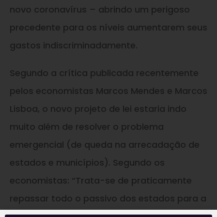
novo coronavírus – abrindo um perigoso
precedente para os níveis aumentarem seus
gastos indiscriminadamente.
Segundo a crítica publicada recentemente
pelos economistas Marcos Mendes e Marcos
Lisboa, o novo projeto de lei estaria indo
muito além de resolver o problema
emergencial (de queda na arrecadação de
estados e municípios). Segundo os
economistas: “Trata-se de praticamente
repassar todo o passivo dos estados para a
União e ainda obter recursos adicionais.”