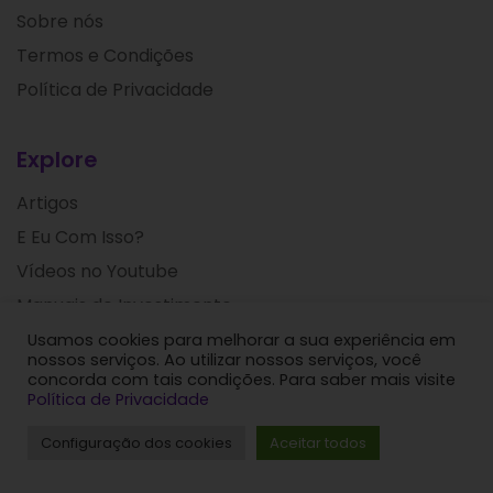
Sobre nós
Termos e Condições
Política de Privacidade
Explore
Artigos
E Eu Com Isso?
Vídeos no Youtube
Manuais de Investimento
Usamos cookies para melhorar a sua experiência em
nossos serviços. Ao utilizar nossos serviços, você
Fale com nosso time:
concorda com tais condições. Para saber mais visite
Política de Privacidade
Canais de atendimento
Configuração dos cookies
Aceitar todos
Nosso endereço