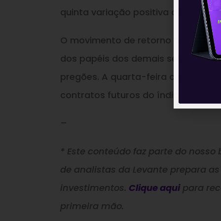
quinta variação positiva consecutiv
O movimento de retorno à normali
dos papéis dos demais setores da 
pregões. A quarta-feira começa co
contratos futuros do índice americ
–
* Este conteúdo faz parte do nosso b
de analistas da Levante prepara as
investimentos.
Clique aqui
para re
primeira mão.