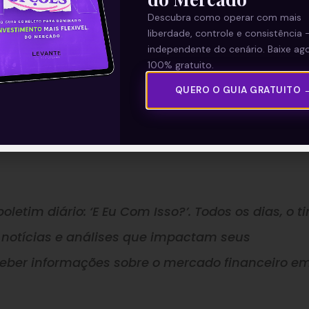
a deste indicador.
Descubra como operar com mais
liberdade, controle e consistência 
independente do cenário. Baixe ago
dade, com retração das ações de tecnologia
e
av
100% gratuito.
economia, ainda deve prosseguir por mais alguns
QUERO O GUIA GRATUITO 
m os contratos futuros de Ibovespa estáveis
e
o
ano S&P 500 em alta de 0,9 por cento.
oletim diário: ‘E Eu Com Isso?’. Todos os dias, o t
 notícias e análises que impactam seus
ceber informações sobre o mercado financeiro e