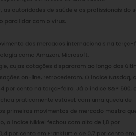
r, as autoridades de saúde
e
os profissionais do s
para lidar com o vírus.
imento dos mercados internacionais na terça-f
nologia como Amazon, Microsoft,
le, cujas cotações dispararam ao longo dos últ
ações on-line, retrocederam. O índice Nasdaq, 
,4 por cento na terça-feira. Já o índice S&P 500, 
fechou praticamente estável, com uma queda de
dos primeiros movimentos de mercado mostra qu
 o índice Nikkei fechou com alta de 1,8 por
0,4 por cento em Frankfurt
e
de 0,7 por cento em