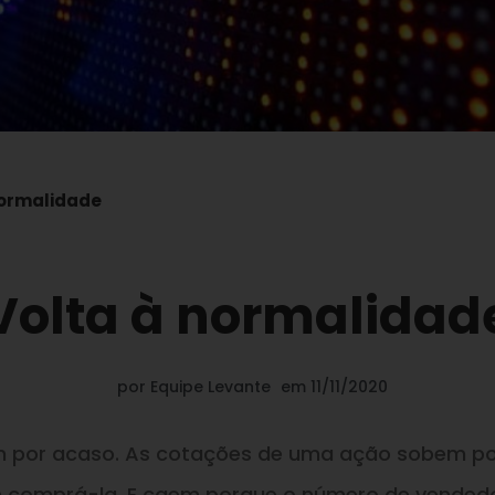
normalidade
Volta à normalidad
por
Equipe Levante
em
11/11/2020
em por acaso. As cotações de uma ação sobem p
m comprá-la.
E
caem porque o número de vended