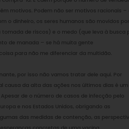
êm motivos. Podem não ser motivos racionais – a
om o dinheiro, os seres humanos são movidos por
a tomada de riscos)
e
o medo (que leva à busca 
to de manada – se há muita gente
oisa para não me diferenciar da multidão.
inante, por
isso
não vamos tratar dele aqui. Por
al causa da alta das ações nos últimos dias é um
 Apesar de o número de casos de infecção pelo
Europa
e
nos Estados Unidos, obrigando as
algumas das medidas de contenção, as perspecti
á esperanças concretas de uma vacina