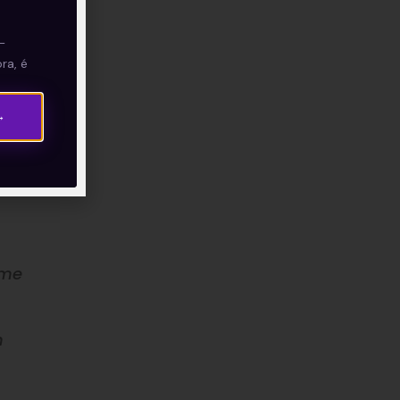
—
ra, é
anço
→
s
ime
m