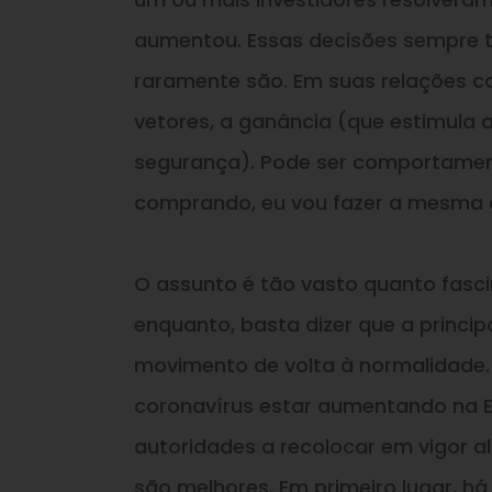
aumentou. Essas decisões sempre t
raramente são. Em suas relações c
vetores, a ganância (que estimula 
segurança). Pode ser comportamen
comprando,
eu
vou fazer a mesma c
O assunto é tão vasto quanto fasc
enquanto, basta dizer que a princip
movimento de volta à normalidade.
coronavírus estar aumentando na 
autoridades a recolocar em vigor 
são melhores. Em primeiro lugar, h