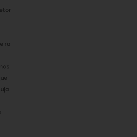
etor
eira
imos
que
cuja
e