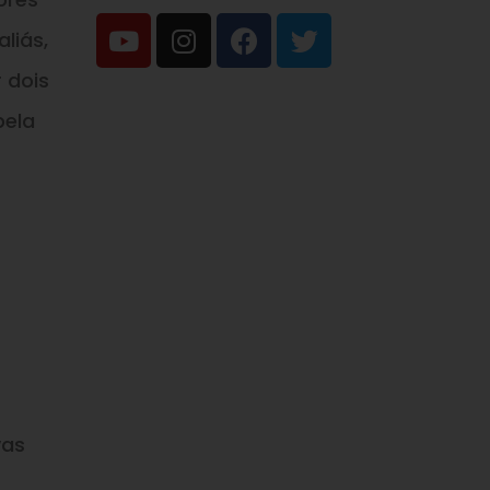
liás,
 dois
pela
vas