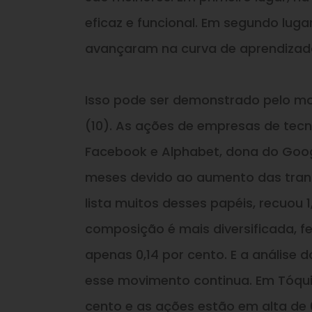
eficaz
e
funcional. Em segundo luga
avançaram na curva de aprendizado 
Isso
pode ser demonstrado pelo mov
(10). As ações de empresas de tec
Facebook
e
Alphabet, dona do Goog
meses devido ao aumento das trans
lista muitos desses papéis, recuou 1
composição é mais diversificada, 
apenas 0,14 por cento.
E
a análise 
esse movimento continua. Em Tóquio,
cento
e
as ações estão em alta de 