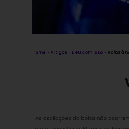
Home
»
Artigos
»
E eu com isso
»
Volta à 
As oscilações da bolsa não ocorr
um ou mais investidores resolvera