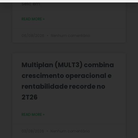
Selic em
READ MORE »
06/08/2026
Nenhum comentário
Multiplan (MULT3) combina
crescimento operacional e
rentabilidade recorde no
2T26
READ MORE »
03/08/2026
Nenhum comentário