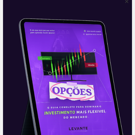
—
Leia também:
MP pede que Vale e BHP
assumam dívida da Samarco
.
Acompanhe nossas Redes Sociais!
O conteúdo foi útil para você? Compartilhe!