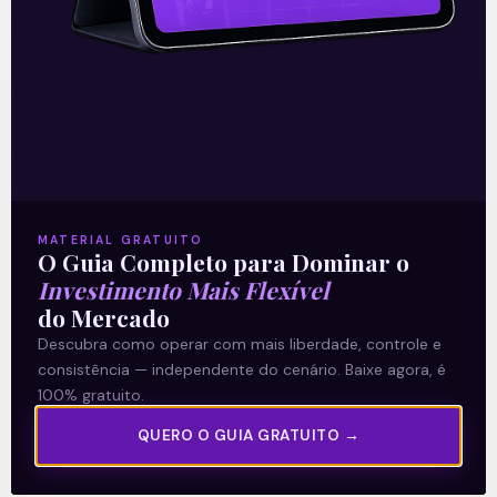
Recomendado para
você
MATERIAL GRATUITO
O Guia Completo para Dominar o
Investimento Mais Flexível
do Mercado
Ouvindo o que o Copom não
Descubra como operar com mais liberdade, controle e
disse
consistência — independente do cenário. Baixe agora, é
100% gratuito.
A reunião do Comitê de Política Monetária
QUERO O GUIA GRATUITO →
(Copom) encerrada na quarta-feira (5)
confirmou as expectativas quase
unânimes dos investidores e reduziu a taxa