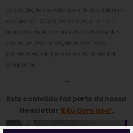
Já a redução da estimativa de desembolso
de caixa em 2021 deve se traduzir em um
montante maior de proventos distribuídos
aos acionistas no segundo semestre,
podendo elevar o já alto dividend yield da
companhia.
—
Este conteúdo faz parte da nossa
Newsletter
‘E Eu Com Isso’
.