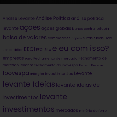
Análise Política
análise política
Análise Levante
ações
levante
ações globais
bitcoin
banco central
bolsa de valores
commodities
Dow
copom
curtas e boas
e eu com isso?
EECI
dólar
EECI Site
Jones
empresas
Fechamento de
euro
Fechamento de mercado
mercado levante
fechamento do ibovespa
Federal Reserve
Ibovespa
Levante
investimentos
inflação
levante Ideias
levante ideias de
levante
investimentos
investimentos
mercados
minério de ferro