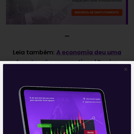
—
Leia também:
A economia deu uma
freada, não sem motivos | Denise
Campos de Toledo
.
Acompanhe nossas Redes Sociais!
O conteúdo foi útil para você? Compartilhe!