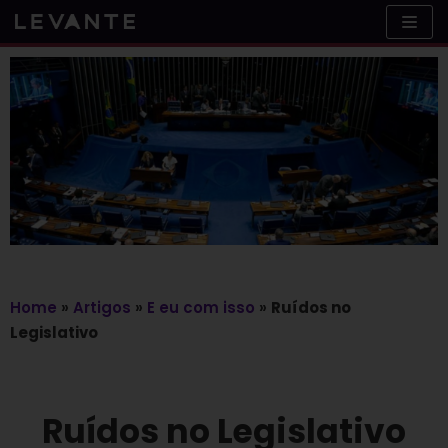
Skip
to
content
Home
»
Artigos
»
E eu com isso
»
Ruídos no
Legislativo
Ruídos no Legislativo