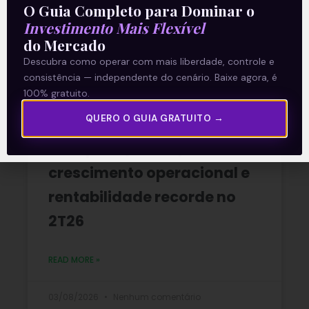
O Guia Completo para Dominar o
Selic em
Investimento Mais Flexível
do Mercado
READ MORE »
Descubra como operar com mais liberdade, controle e
consistência — independente do cenário. Baixe agora, é
06/08/2026
Nenhum comentário
100% gratuito.
QUERO O GUIA GRATUITO →
Multiplan (MULT3) combina
crescimento operacional e
rentabilidade recorde no
2T26
READ MORE »
03/08/2026
Nenhum comentário