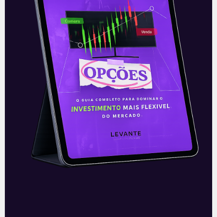
investimentos de maneira prática,
clique abaixo e
inscreva-se
gratuitamente
!
—
Leia mais sobre a empresa:
Uber:
companhia reforça guidance.
Acompanhe nossas Redes Sociais!