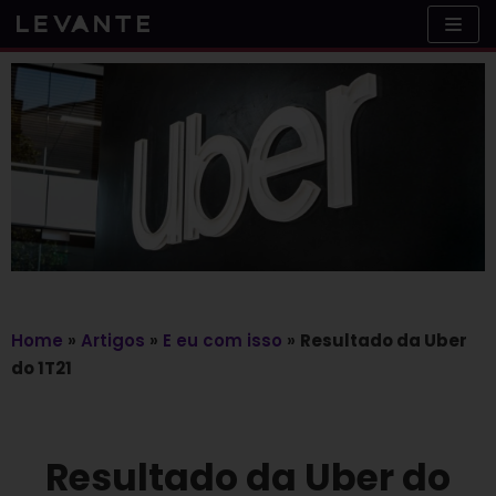
Skip
to
content
Home
»
Artigos
»
E eu com isso
»
Resultado da Uber
do 1T21
Resultado da Uber do