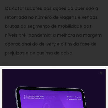
Os catalisadores das ações do Uber são a
retomada no número de viagens e vendas
brutas do segmento de mobilidade aos
níveis pré-pandemia, a melhora na margem
operacional do delivery e o fim da fase de
prejuízos e de queima de caixa.
—
Este conteúdo faz parte da nossa
Newsletter
‘E Eu Com Isso’
.
Para ficar por dentro do universo dos