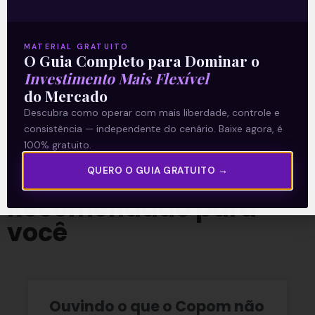
MATERIAL GRATUITO
O Guia Completo para Dominar o
Investimento Mais Flexível
O conteúdo foi útil para você? Compartilhe!
do Mercado
Descubra como operar com mais liberdade, controle e
consistência — independente do cenário. Baixe agora, é
100% gratuito.
QUERO O GUIA GRATUITO →
Recomendado para
você
Ouvindo o que o Copom não