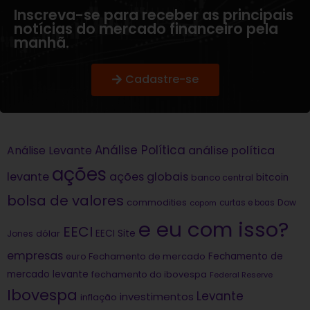
Inscreva-se para receber as principais
notícias do mercado financeiro pela
manhã.
Cadastre-se
Análise Política
análise política
Análise Levante
ações
levante
ações globais
bitcoin
banco central
bolsa de valores
commodities
Dow
copom
curtas e boas
e eu com isso?
EECI
dólar
EECI Site
Jones
empresas
Fechamento de
euro
Fechamento de mercado
mercado levante
fechamento do ibovespa
Federal Reserve
Ibovespa
Levante
investimentos
inflação