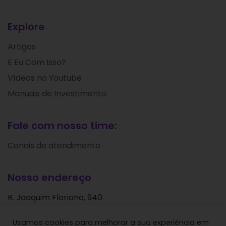
Explore
Artigos
E Eu Com Isso?
Vídeos no Youtube
Manuais de Investimento
Fale com nosso time:
Canais de atendimento
Nosso endereço
R. Joaquim Floriano, 940
Itaim Bibi
Usamos cookies para melhorar a sua experiência em
São Paulo - SP