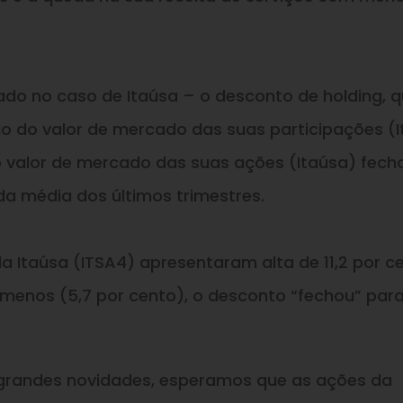
sado no caso de Itaúsa – o desconto de holding, 
 do valor de mercado das suas participações (I
o valor de mercado das suas ações (Itaúsa) fech
da média dos últimos trimestres.
 Itaúsa (ITSA4) apresentaram alta de 11,2 por c
 menos (5,7 por cento), o desconto “fechou” para
grandes novidades, esperamos que as ações da