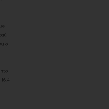
que
taú,
ou o
ento
 16,4