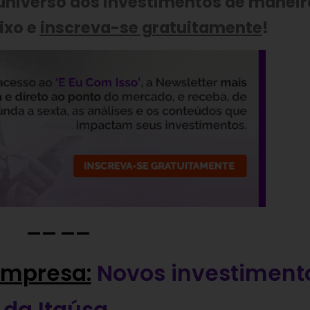
 universo dos investimentos de maneir
ixo e
inscreva-se gratuitamente
!
—— ——
empresa:
Novos investiment
da Itaúsa
.