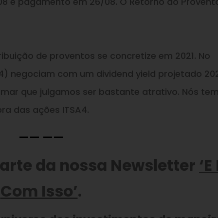
/08 e pagamento em 26/08. O Retorno do Provent
ibuição de proventos se concretize em 2021. No
) negociam com um dividend yield projetado 20
amar que julgamos ser bastante atrativo. Nós te
a das ações ITSA4.
—— ——
parte da nossa Newsletter
‘E
Com Isso’
.