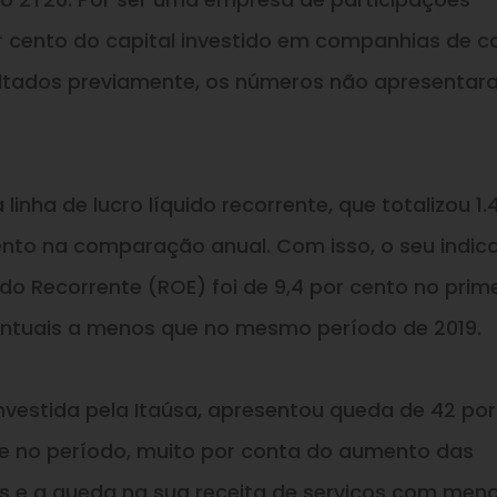
 cento do capital investido em companhias de ca
ultados previamente, os números não apresenta
linha de lucro líquido recorrente, que totalizou 1.
cento na comparação anual. Com isso, o seu indic
do Recorrente (ROE) foi de 9,4 por cento no prim
entuais a menos que no mesmo período de 2019.
nvestida pela Itaúsa, apresentou queda de 42 por
nte no período, muito por conta do aumento das
s e a queda na sua receita de serviços com men