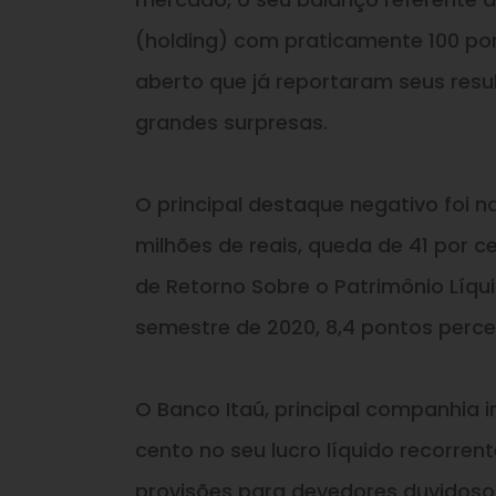
(holding) com praticamente 100 por
aberto que já reportaram seus res
grandes surpresas.
O principal destaque negativo foi na 
milhões de reais, queda de 41 por 
de Retorno Sobre o Patrimônio Líqui
semestre de 2020, 8,4 pontos perc
O Banco Itaú, principal companhia i
cento no seu lucro líquido recorre
provisões para devedores duvidoso