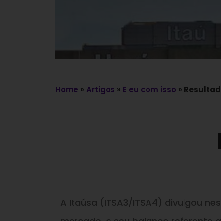
Home
»
Artigos
»
E eu com isso
»
Resultad
A Itaúsa (ITSA3/ITSA4) divulgou ne
mercado, o seu balanço referente 