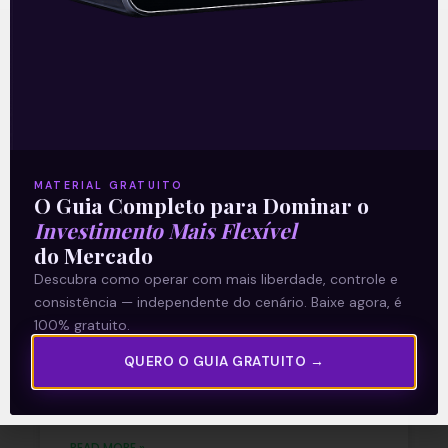
Recomendado para
você
MATERIAL GRATUITO
O Guia Completo para Dominar o
Ouvindo o que o Copom não
Investimento Mais Flexível
do Mercado
disse
Descubra como operar com mais liberdade, controle e
consistência — independente do cenário. Baixe agora, é
A reunião do Comitê de Política Monetária
100% gratuito.
(Copom) encerrada na quarta-feira (5)
confirmou as expectativas quase
QUERO O GUIA GRATUITO →
unânimes dos investidores e reduziu a taxa
Selic em
READ MORE »