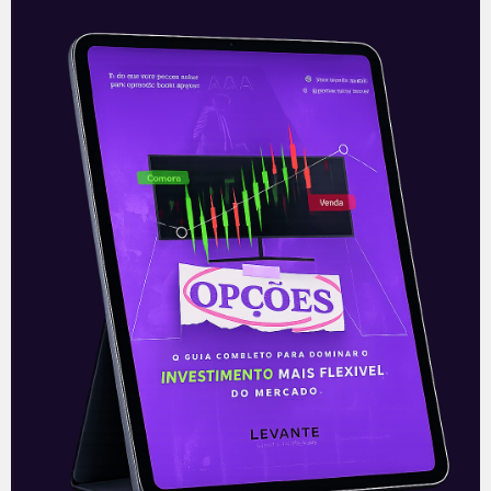
—
Leia também:
Cálculo político
.
Acompanhe nossas Redes Sociais!
O conteúdo foi útil para você? Compartilhe!