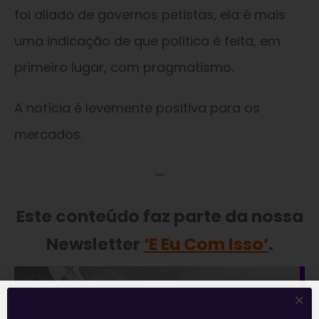
foi aliado de governos petistas, ela é mais
uma indicação de que política é feita, em
primeiro lugar, com pragmatismo.
A notícia é levemente positiva para os
mercados.
—
Este conteúdo faz parte da nossa
Newsletter
‘E Eu Com Isso’
.