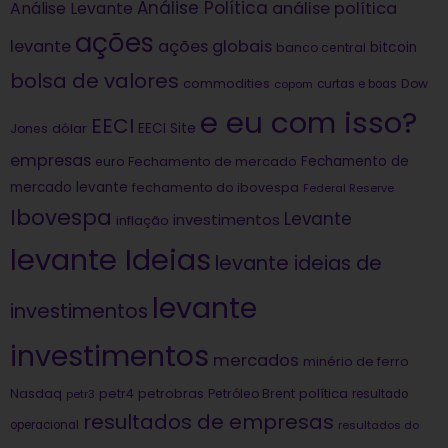
Análise Política
análise política
Análise Levante
ações
levante
ações globais
bitcoin
banco central
bolsa de valores
commodities
Dow
copom
curtas e boas
e eu com isso?
EECI
dólar
EECI Site
Jones
empresas
Fechamento de
euro
Fechamento de mercado
mercado levante
fechamento do ibovespa
Federal Reserve
Ibovespa
Levante
investimentos
inflação
levante Ideias
levante ideias de
levante
investimentos
investimentos
mercados
minério de ferro
Nasdaq
petrobras
política
petr4
Petróleo Brent
petr3
resultado
resultados de empresas
operacional
resultados do