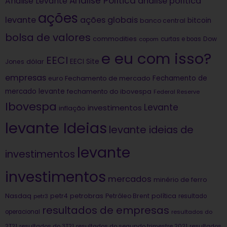
Análise Política
análise política
Análise Levante
ações
levante
ações globais
bitcoin
banco central
bolsa de valores
commodities
Dow
copom
curtas e boas
e eu com isso?
EECI
dólar
EECI Site
Jones
empresas
Fechamento de
euro
Fechamento de mercado
mercado levante
fechamento do ibovespa
Federal Reserve
Ibovespa
Levante
investimentos
inflação
levante Ideias
levante ideias de
levante
investimentos
investimentos
mercados
minério de ferro
Nasdaq
petrobras
política
petr4
Petróleo Brent
petr3
resultado
resultados de empresas
operacional
resultados do
2T21
resultados do 3T21
resultados do segundo trimestre 2021
resultados