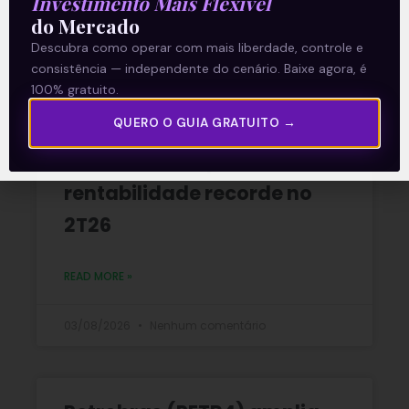
Investimento Mais Flexível
do Mercado
06/08/2026
Nenhum comentário
Descubra como operar com mais liberdade, controle e
consistência — independente do cenário. Baixe agora, é
100% gratuito.
QUERO O GUIA GRATUITO →
Multiplan (MULT3) combina
crescimento operacional e
rentabilidade recorde no
2T26
READ MORE »
03/08/2026
Nenhum comentário