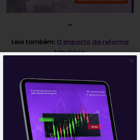
—
Leia também:
O impacto da reforma
tributária
.
Acompanhe nossas Redes Sociais!
O conteúdo foi útil para você? Compartilhe!