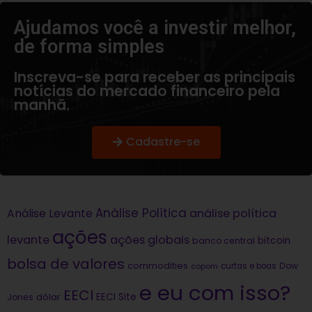
Ajudamos você a investir melhor,
de forma simples​
Inscreva-se para receber as principais
notícias do mercado financeiro pela
manhã.
Cadastre-se
Análise Política
análise política
Análise Levante
ações
levante
ações globais
bitcoin
banco central
bolsa de valores
commodities
Dow
copom
curtas e boas
e eu com isso?
EECI
dólar
EECI Site
Jones