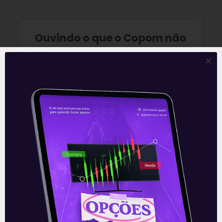
Ouvindo o que o Copom não
disse
A reunião do Comitê de Política Monetária
(Copom) encerrada na quarta-feira (5)
confirmou as expectativas quase
unânimes dos investidores e reduziu a taxa
Selic em
READ MORE »
06/08/2026
Nenhum comentário
Multiplan (MULT3) combina