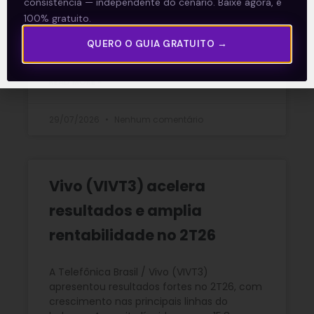
consistência — independente do cenário. Baixe agora, é
prévia operacional forte no 2T26, marcada
por novos recordes de produção. A
100% gratuito.
produção própria de petróleo, líquidos de
QUERO O GUIA GRATUITO →
gás natural
READ MORE »
29/07/2026
Nenhum comentário
Vivo (VIVT3) acelera
resultados e amplia
rentabilidade no 2T26
A Telefônica Brasil / Vivo (VIVT3)
apresentou resultados fortes no 2T26, com
crescimento nas principais linhas do