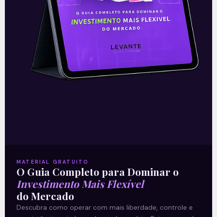
crescimento operacional e
rentabilidade recorde no
2T26
READ MORE »
03/08/2026
Nenhum comentário
Petrobras (PETR4) amplia
MATERIAL GRATUITO
produção e bate recordes
O Guia Completo para Dominar o
operacionais no 2T26
Investimento Mais Flexível
do Mercado
Descubra como operar com mais liberdade, controle e
A Petrobras (PETR4) apresentou uma