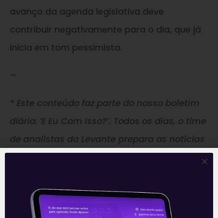
avanço da agenda legislativa deve
contribuir negativamente para o dia, que já
inicia em tom pessimista.
–
* Este conteúdo faz parte do nosso boletim
diário: ‘E Eu Com Isso?’. Todos os dias, o time
de analistas da Levante prepara as notícias
e análises que impactam seus
investimentos.
Clique aqui
para receber
informações sobre o mercado financeiro em
primeira mão.