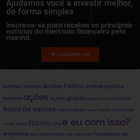
Ajudamos você a investir melhor,
de forma simples​
Inscreva-se para receber as principais
notícias do mercado financeiro pela
manhã.
Cadastre-se
Análise Política
análise política
Análise Levante
ações
levante
ações globais
bitcoin
banco central
bolsa de valores
commodities
Dow
copom
curtas e boas
e eu com isso?
EECI
dólar
EECI Site
Jones
empresas
Fechamento de
euro
Fechamento de mercado