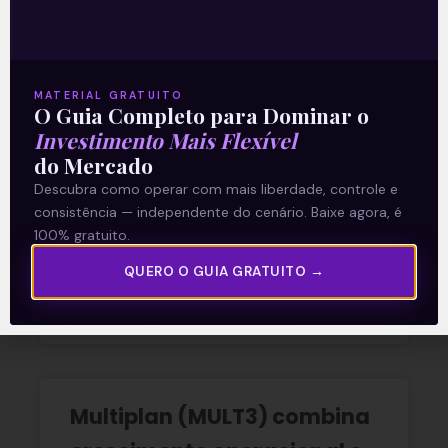
Ouvindo o que o Copom não
disse
MATERIAL GRATUITO
O Guia Completo para Dominar o
A reunião do Comitê de Política Monetária
Investimento Mais Flexível
(Copom) encerrada na quarta-feira (5)
do Mercado
confirmou as expectativas quase
Descubra como operar com mais liberdade, controle e
unânimes dos investidores e reduziu a taxa
consistência — independente do cenário. Baixe agora, é
Selic em
100% gratuito.
READ MORE »
QUERO O GUIA GRATUITO →
06/08/2026
Nenhum comentário
Multiplan (MULT3) combina