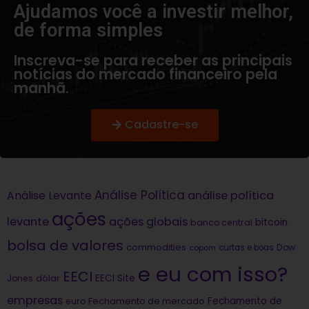
Ajudamos você a investir melhor,
de forma simples​
Inscreva-se para receber as principais
notícias do mercado financeiro pela
manhã.
Cadastre-se
Análise Política
análise política
Análise Levante
ações
levante
ações globais
bitcoin
banco central
bolsa de valores
commodities
Dow
copom
curtas e boas
e eu com isso?
EECI
dólar
EECI Site
Jones
empresas
Fechamento de
euro
Fechamento de mercado