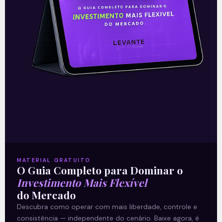
pandemia o que favorece a tese de
expansão acelerada da companhia daqui
em diante.
–
* Este conteúdo faz parte do nosso boletim
diário: ‘E Eu Com Isso?’. Todos os dias, o time
de analistas da Levante prepara as notícias
e análises que impactam seus
MATERIAL GRATUITO
O Guia Completo para Dominar o
investimentos.
Clique aqui
para receber
Investimento Mais Flexível
do Mercado
informações sobre o mercado financeiro em
Descubra como operar com mais liberdade, controle e
primeira mão.
consistência — independente do cenário. Baixe agora, é