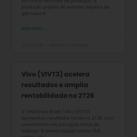
por novos recordes de produção. A
produção própria de petróleo, líquidos de
gás natural
READ MORE »
29/07/2026
Nenhum comentário
Vivo (VIVT3) acelera
resultados e amplia
rentabilidade no 2T26
A Telefônica Brasil / Vivo (VIVT3)
apresentou resultados fortes no 2T26, com
crescimento nas principais linhas do
balanço. A receita líquida somou 15,8