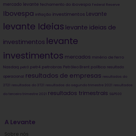
mercado levante
fechamento do ibovespa
Federal Reserve
Ibovespa
Levante
investimentos
inflação
levante Ideias
levante ideias de
levante
investimentos
investimentos
mercados
minério de ferro
Nasdaq
petrobras
política
petr4
Petróleo Brent
petr3
resultado
resultados de empresas
operacional
resultados do
2T21
resultados do 3T21
resultados do segundo trimestre 2021
resultados
resultados trimestrais
do terceiro trimestre 2021
S&P500
A Levante
Sobre nós