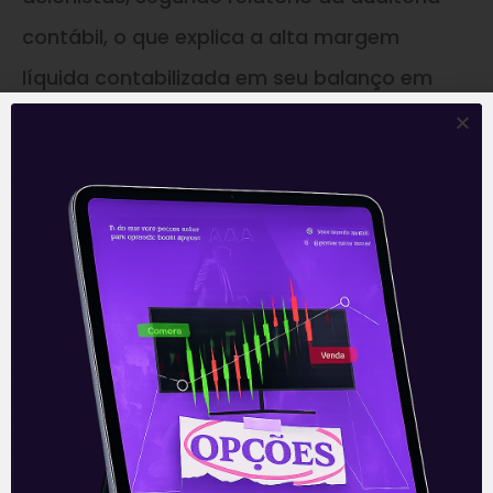
contábil, o que explica a alta margem
líquida contabilizada em seu balanço em
comparação a seus pares. Atualmente o
Grupo não tem planos de realizar tal
distribuição.
De todo o modo o crescimento da empresa
parece seguir um ritmo forte, atuando em
região com mercado ainda
pulverizado
e
longe das principais
concorrentes, além da sua estratégia digital
com forte crescimento, ajudado pela