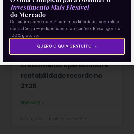
Investimento Mais Flexível
READ MORE »
do Mercado
Descubra como operar com mais liberdade, controle e
06/08/2026
Nenhum comentário
consistência — independente do cenário. Baixe agora, é
100% gratuito.
QUERO O GUIA GRATUITO →
Multiplan (MULT3) combina
crescimento operacional e
rentabilidade recorde no
2T26
READ MORE »
03/08/2026
Nenhum comentário