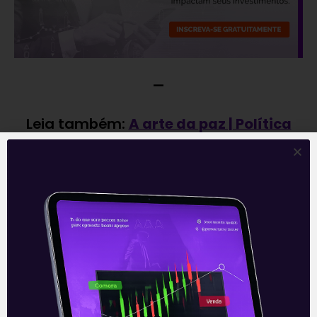
—
Leia também:
A arte da paz | Política
sem Aspas
.
Acompanhe nossas Redes Sociais!
O conteúdo foi útil para você? Compartilhe!