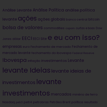
Análise Política
análise política
Análise Levante
ações
levante
ações globais
bitcoin
banco central
bolsa de valores
commodities
Dow
copom
curtas e boas
e eu com isso?
EECI
dólar
EECI Site
Jones
empresas
Fechamento de
euro
Fechamento de mercado
mercado levante
fechamento do ibovespa
Federal Reserve
Ibovespa
Levante
investimentos
inflação
levante Ideias
levante ideias de
levante
investimentos
investimentos
mercados
minério de ferro
Nasdaq
petrobras
política
petr4
Petróleo Brent
petr3
resultado