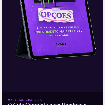
Recomendado para
você
Ouvindo o que o Copom não
disse
A reunião do Comitê de Política Monetária
(Copom) encerrada na quarta-feira (5)
confirmou as expectativas quase
unânimes dos investidores e reduziu a taxa
MATERIAL GRATUITO
Selic em
O Guia Completo para Dominar o