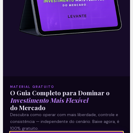
yield acima de 13 por cento anualmente.
Seguimos positivos com a tese de
investimento na companhia, com
recomendação de compra para as ações
(link para o relatório completo aqui) e
acreditamos que a Petrobras é a melhor
ação para 2021.
MATERIAL GRATUITO
O Guia Completo para Dominar o
—— ——
Investimento Mais Flexível
do Mercado
Este conteúdo faz parte da nossa
Descubra como operar com mais liberdade, controle e
consistência — independente do cenário. Baixe agora, é
Newsletter
‘E Eu Com Isso’
.
100% gratuito.