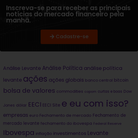
Inscreva-se para receber as principais
notícias do mercado financeiro pela
manhã.
Cadastre-se
Análise Política
análise política
Análise Levante
ações
levante
ações globais
bitcoin
banco central
bolsa de valores
commodities
Dow
copom
curtas e boas
e eu com isso?
EECI
dólar
EECI Site
Jones
empresas
Fechamento de
euro
Fechamento de mercado
mercado levante
fechamento do ibovespa
Federal Reserve
Ibovespa
Levante
investimentos
inflação