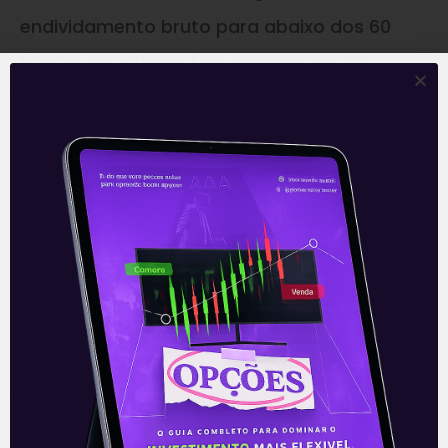
endividamento bruto para abaixo dos 60
bilhões de dólares (atualmente em 79
bilhões de dólares), patamar previsto para
ser alcançado ao final de 2022.
Isso implica em pagamento de dividendos
extraordinários a partir de 2023, com cerca
de 30 bilhões de dólares divididos em um
período de 3 anos, considerando um câmbio
médio conservador de 4,60 reais por dólar
no período (mesma média apresentada
pela Petrobras), representa um dividend