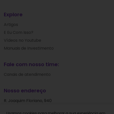
Explore
Artigos
E Eu Com Isso?
Vídeos no Youtube
Manuais de Investimento
Fale com nosso time:
Canais de atendimento
Nosso endereço
R. Joaquim Floriano, 940
Itaim Bibi
Usamos cookies para melhorar a sua experiência em
São Paulo - SP