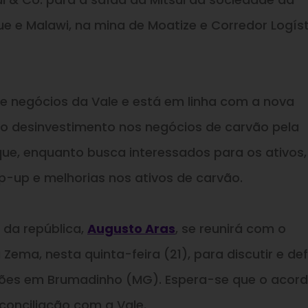
e Malawi, na mina de Moatize e Corredor Logíst
e negócios da Vale e está em linha com a nova
do desinvestimento nos negócios de carvão pela
ue, enquanto busca interessados para os ativos,
-up e melhorias nos ativos de carvão.
l da república,
Augusto Aras
, se reunirá com o
ema, nesta quinta-feira (21), para discutir e defi
ções em Brumadinho (MG). Espera-se que o acor
conciliação com a Vale.