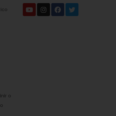
ico
nir o
do