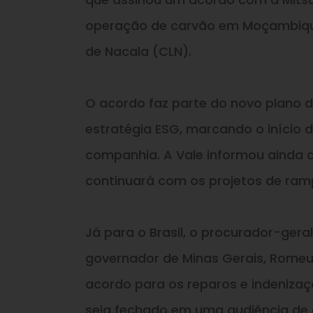
operação de carvão em Moçambique 
de Nacala (CLN).
O acordo faz parte do novo plano d
estratégia ESG, marcando o início 
companhia. A Vale informou ainda q
continuará com os projetos de ramp
Já para o Brasil, o procurador-gera
governador de Minas Gerais, Romeu Z
acordo para os reparos e indeniza
seja fechado em uma audiência de 