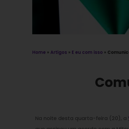
Home
»
Artigos
»
E eu com isso
»
Comunica
Comu
Na noite desta quarta-feira (20), a
que assinou um acordo com a Mitsui