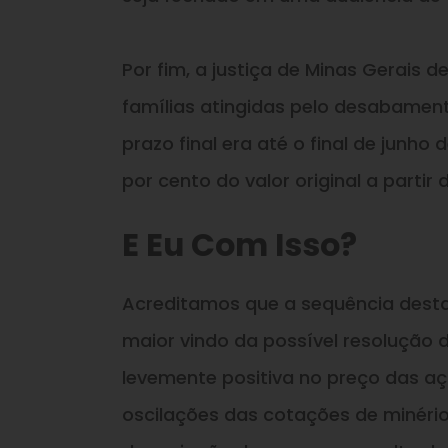
Por fim, a justiça de Minas Gerais 
famílias atingidas pelo desabamen
prazo final era até o final de junh
por cento do valor original a partir 
E Eu Com Isso?
Acreditamos que a sequência destas
maior vindo da possível resolução
levemente positiva no preço das aç
oscilações das cotações de minéri