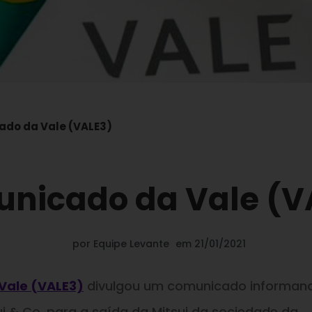
do da Vale (VALE3)
nicado da Vale (V
por
Equipe Levante
em
21/01/2021
Vale (VALE3)
divulgou um comunicado informan
 & Co. para a saída da Mitsui da sociedade da