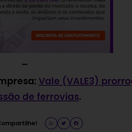
—
empresa:
Vale (VALE3) prorr
são de ferrovias
.
 Compartilhe!