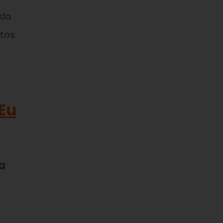
 da
itos
 Eu
a