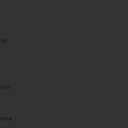
 50
acto
nente