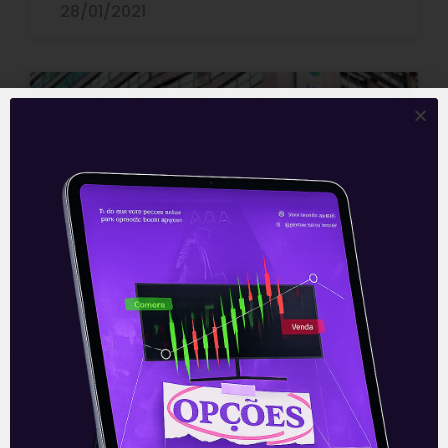
28/01/2021
E EU COM ISSO
Eletrobras e BR Distribuidora
Após anunciar sua renúncia do comando
da Eletrobras (ELET3/ELET6) na sexta-
feira (22), o CEO da companhia, Wilson