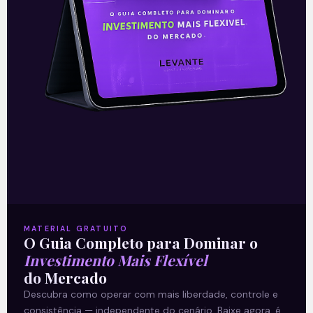
Ferreira Júnior, deve assumir o comando
da BR
Leia mais
26/01/2021
E EU COM ISSO
MATERIAL GRATUITO
O Guia Completo para Dominar o
Investimento Mais Flexível
do Mercado
Descubra como operar com mais liberdade, controle e
Lidando com a incerteza
consistência — independente do cenário. Baixe agora, é