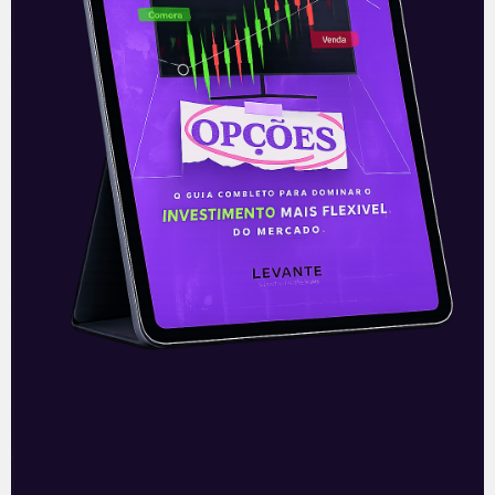
E EU COM ISSO
Via cresce no e-commerce
Na noite desta quinta-feira (24), a Via
(VVAR3), antiga Via Varejo, informou ao
mercado que passou a colaborar
novamente com a empresa
especializada na mensuração