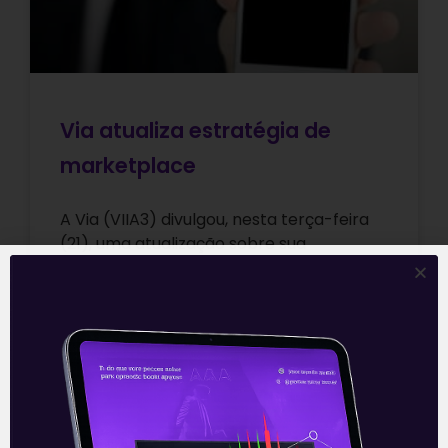
Via atualiza estratégia de
marketplace
A Via (VIIA3) divulgou, nesta terça-feira
(21), uma atualização sobre sua
estratégia de marketplace. Conforme
divulgado no “Investor Day” realizado em
abril, 2021 será o
Leia mais
22/09/2021