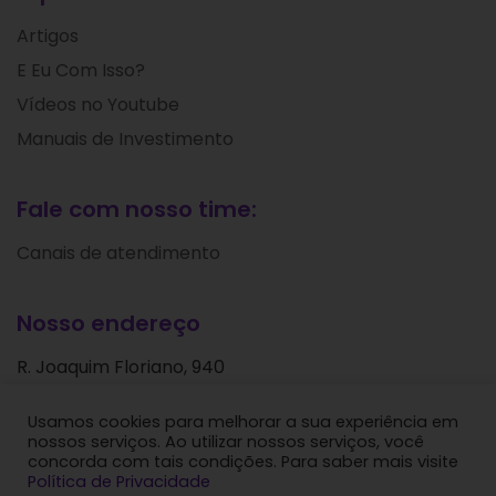
Artigos
E Eu Com Isso?
Vídeos no Youtube
Manuais de Investimento
Fale com nosso time:
Canais de atendimento
Nosso endereço
R. Joaquim Floriano, 940
Itaim Bibi
Usamos cookies para melhorar a sua experiência em
São Paulo - SP
nossos serviços. Ao utilizar nossos serviços, você
CEP: 04534-004
concorda com tais condições. Para saber mais visite
Política de Privacidade