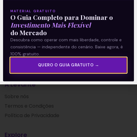
Leia mais
MATERIAL GRATUITO
O Guia Completo para Dominar o
Investimento Mais Flexível
25/06/2021
do Mercado
Descubra como operar com mais liberdade, controle e
consistência — independente do cenário. Baixe agora, é
100% gratuito.
QUERO O GUIA GRATUITO →
A Levante
Sobre nós
Termos e Condições
Política de Privacidade
Explore