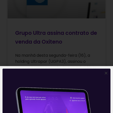
Grupo Ultra assina contrato de
venda da Oxiteno
Na manhã desta segunda-feira (16), a
holding Ultrapar (UGPA3), assinou o
contrato para a venda de sua subsidiária
no segmento de químicos, Oxiteno, para
a
Leia mais
16/08/2021