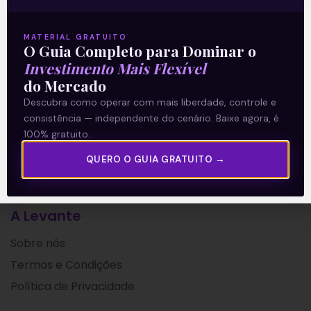
negociações com a Ultrapar (UGPA3)
para a compra
MATERIAL GRATUITO
O Guia Completo para Dominar o
Leia mais
Investimento Mais Flexível
do Mercado
16/06/2021
Descubra como operar com mais liberdade, controle e
consistência — independente do cenário. Baixe agora, é
100% gratuito.
QUERO O GUIA GRATUITO →
A Levante
Sobre nós
Termos e Condições
Política de Privacidade