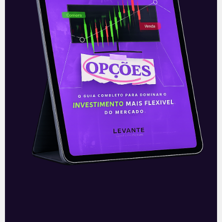
E EU COM ISSO
Ultrapar perto de vender
Oxiteno
O grupo tailandês Indorama, uma das
grandes empresas do setor químico e
petroquímico, parece ter avançado nas