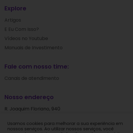
Explore
Artigos
E Eu Com Isso?
Vídeos no Youtube
Manuais de Investimento
Fale com nosso time:
Canais de atendimento
Nosso endereço
R. Joaquim Floriano, 940
Itaim Bibi
Usamos cookies para melhorar a sua experiência em
São Paulo - SP
nossos serviços. Ao utilizar nossos serviços, você
CEP: 04534-004