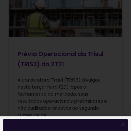
Prévia Operacional da Trisul
(TRIS3) do 2T21
A construtora Trisul (TRIS3) divulgou,
nesta terça-feira (20), após o
fechamento do mercado, seus
resultados operacionais preliminares e
não auditados relativos ao segundo
trimestre de
Leia mais