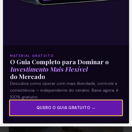
Em 19 de abril, a Trisul divulgou, após
fechamento do mercado, sua prévia
operacional do primeiro trimestre de
2021. Os números vieram mais fracos,
decepcionando
Leia mais
MATERIAL GRATUITO
O Guia Completo para Dominar o
20/04/2021
Investimento Mais Flexível
do Mercado
Descubra como operar com mais liberdade, controle e
consistência — independente do cenário. Baixe agora, é
E EU COM ISSO
100% gratuito.
QUERO O GUIA GRATUITO →