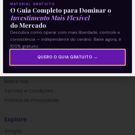
MATERIAL GRATUITO
O Guia Completo para Dominar o
16/01/2019
Investimento Mais Flexível
do Mercado
Descubra como operar com mais liberdade, controle e
consistência — independente do cenário. Baixe agora, é
100% gratuito.
QUERO O GUIA GRATUITO →
A Levante
Sobre nós
Termos e Condições
Política de Privacidade
Explore
Artigos