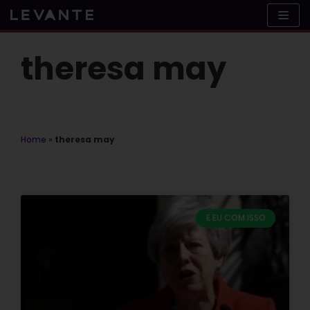
Skip
to
content
theresa may
Home
»
theresa may
E EU COM ISSO