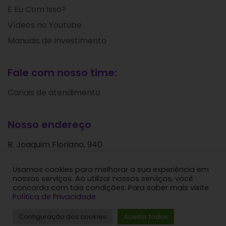
E Eu Com Isso?
Vídeos no Youtube
Manuais de Investimento
Fale com nosso time:
Canais de atendimento
Nosso endereço
R. Joaquim Floriano, 940
Itaim Bibi
Usamos cookies para melhorar a sua experiência em
São Paulo - SP
nossos serviços. Ao utilizar nossos serviços, você
CEP: 04534-004
concorda com tais condições. Para saber mais visite
Política de Privacidade
Levante Ideias de Investimentos © 2024. Todos os
Configuração dos cookies
Aceitar todos