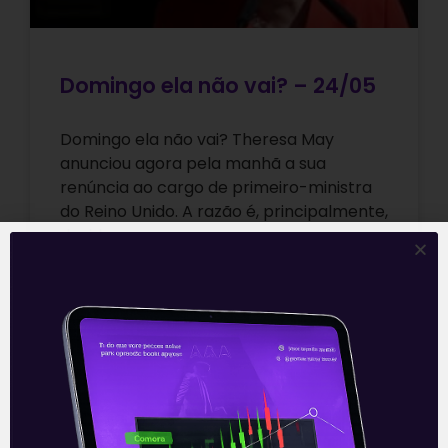
Domingo ela não vai? – 24/05
Domingo ela não vai? Theresa May
anunciou agora pela manhã a sua
renúncia ao cargo de primeiro-ministra
do Reino Unido. A razão é, principalmente,
devido
Leia mais
24/05/2019
E EU COM ISSO