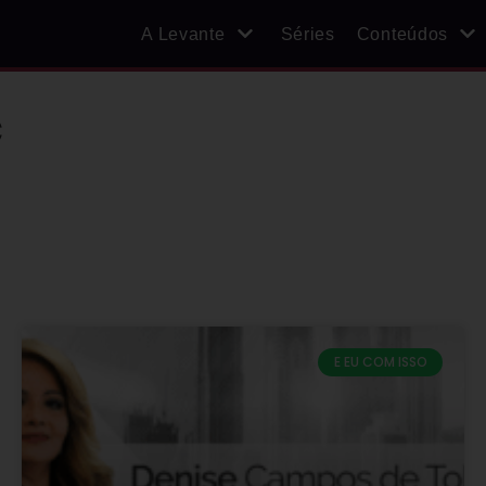
A Levante
Séries
Conteúdos
c
E EU COM ISSO