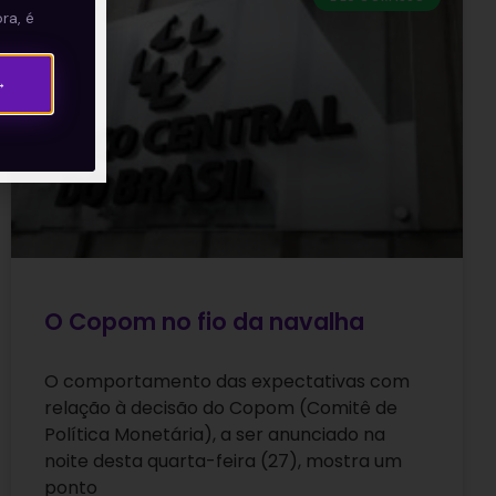
ra, é
→
O Copom no fio da navalha
O comportamento das expectativas com
relação à decisão do Copom (Comitê de
Política Monetária), a ser anunciado na
noite desta quarta-feira (27), mostra um
ponto