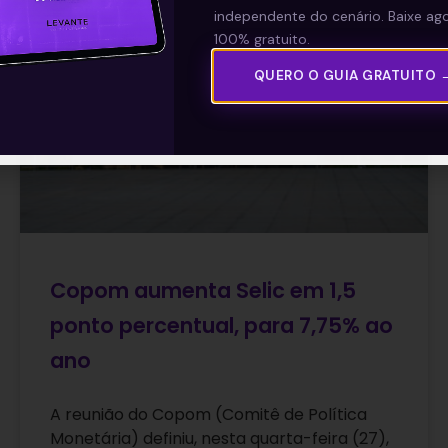
independente do cenário. Baixe ago
100% gratuito.
QUERO O GUIA GRATUITO 
Copom aumenta Selic em 1,5
ponto percentual, para 7,75% ao
ano
A reunião do Copom (Comitê de Política
Monetária) definiu, nesta quarta-feira (27),