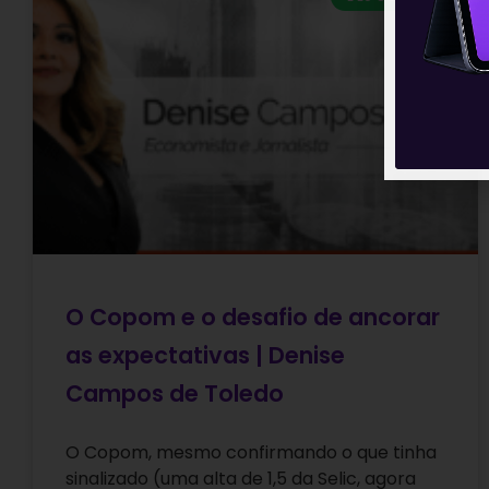
O Copom e o desafio de ancorar
as expectativas | Denise
Campos de Toledo
O Copom, mesmo confirmando o que tinha
sinalizado (uma alta de 1,5 da Selic, agora