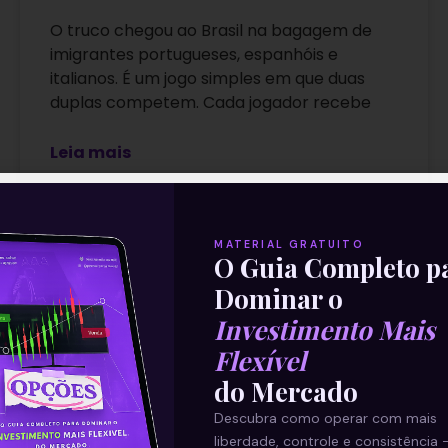
O truco chegou ao Brasil na bagagem de
imigrantes portugueses, espanhóis e
italianos. É um jogo simples em que duas
duplas competem. Cada jogador recebe
Leia mais
MATERIAL GRATUITO
O Guia Completo p
Dominar o
Investimento Mais
31/01/2022
Flexível
do Mercado
Descubra como operar com mais
liberdade, controle e consistência 
ARTIGOS