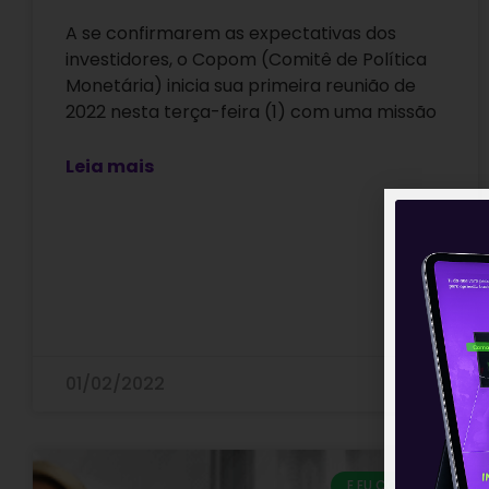
A se confirmarem as expectativas dos
investidores, o Copom (Comitê de Política
Monetária) inicia sua primeira reunião de
2022 nesta terça-feira (1) com uma missão
Leia mais
01/02/2022
E EU COM ISSO