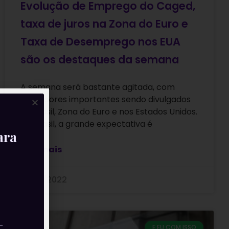
Evolução de Emprego do Caged,
taxa de juros na Zona do Euro e
Taxa de Desemprego nos EUA
são os destaques da semana
A semana será bastante agitada, com
indicadores importantes sendo divulgados
no Brasil, Zona do Euro e nos Estados Unidos.
No Brasil, a grande expectativa é
ara
Leia mais
28/01/2022
—
E EU COM ISSO