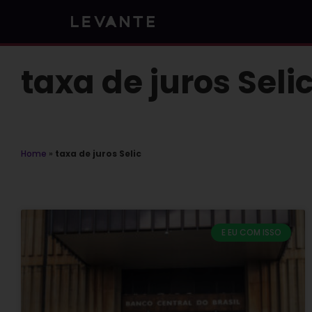
Skip
to
content
taxa de juros Seli
Home
»
taxa de juros Selic
E EU COM ISSO