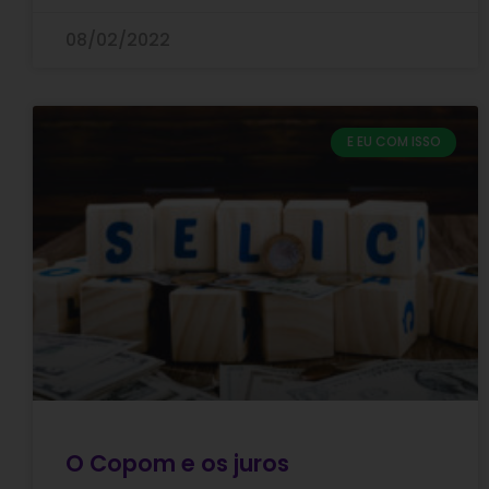
08/02/2022
E EU COM ISSO
O Copom e os juros