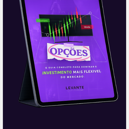
E EU COM ISSO
Novo spin-off do GPA
Vem sendo veiculado no mercado a
possibilidade do GPA (PCAR3) realizar
mais um spin-off (cisão) de uma das suas
operações, a varejista alimentar
colombiana Éxito,