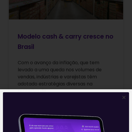
Modelo cash & carry cresce no
Brasil
Com o avanço da inflação, que tem
levado a uma queda nos volumes de
vendas, indústrias e varejistas têm
adotado estratégias diversas na
tentativa de
Leia mais
30/12/2021