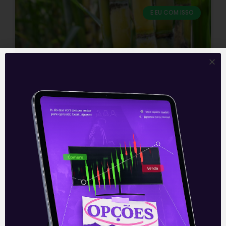
E EU COM ISSO
Setor sucroenergético espera
preços maiores do açúcar
Assim como o Brasil, outros países estão
aderindo a uma política de mistura de
etanol à gasolina como forma de reduzir
as emissões de carbono