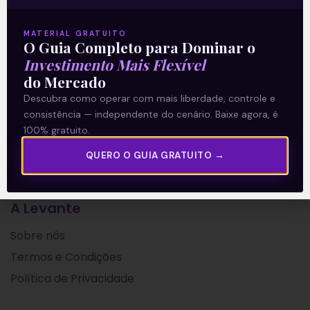
(BRDT3) em uma negociação
MATERIAL GRATUITO
O Guia Completo para Dominar o
Leia mais
Investimento Mais Flexível
do Mercado
01/07/2021
Descubra como operar com mais liberdade, controle e
consistência — independente do cenário. Baixe agora, é
100% gratuito.
QUERO O GUIA GRATUITO →
A Levante
Sobre nós
Termos e Condições
Política de Privacidade