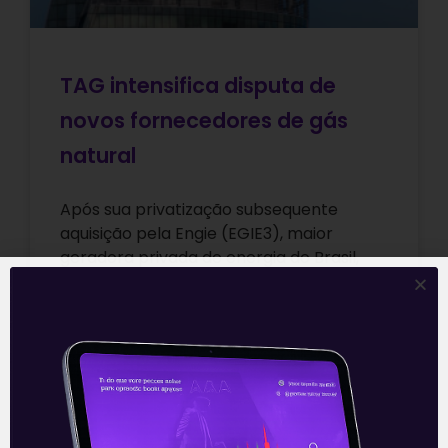
TAG intensifica disputa de
novos fornecedores de gás
natural
Após sua privatização subsequente
aquisição pela Engie (EGIE3), maior
geradora privada de energia do Brasil,
em 2019, e com aumento da participação
da mesma no
Leia mais
02/12/2021