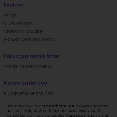
Explore
Artigos
E Eu Com Isso?
Vídeos no Youtube
Manuais de Investimento
Fale com nosso time:
Canais de atendimento
Nosso endereço
R. Joaquim Floriano, 940
Itaim Bibi
Usamos cookies para melhorar a sua experiência em
São Paulo - SP
nossos serviços. Ao utilizar nossos serviços, você
CEP: 04534-004
concorda com tais condições. Para saber mais visite