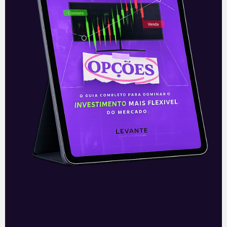
E EU COM ISSO
Oferta recorde da BR
Distribuidora
Na maior oferta de ações secundária do
país até o momento, a estatal Petrobras
(PETR3/PETR4) finalizou seu
desinvestimento na BR Distribuidora